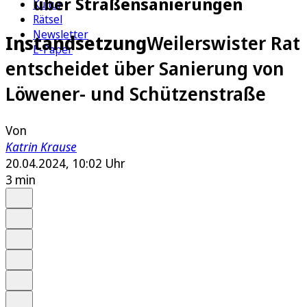
über Straßensanierungen
Kultur
Rätsel
Newsletter
Instandsetzung
Weilerswister Rat
E-Paper
entscheidet über Sanierung von
Löwener- und Schützenstraße
Von
Katrin Krause
20.04.2024, 10:02 Uhr
3 min
Auf Google bevorzugen
Anhören
Schrift
Merken
Drucken
Teilen