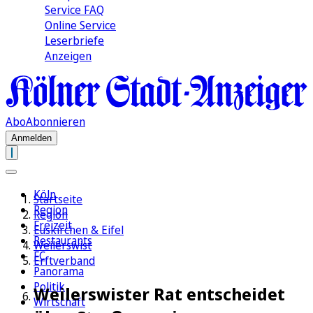
Service FAQ
Online Service
Leserbriefe
Anzeigen
Abo
Abonnieren
Anmelden
Köln
Startseite
Region
Region
Freizeit
Euskirchen & Eifel
Restaurants
Weilerswist
FC
Erftverband
Panorama
Politik
Weilerswister Rat entscheidet
Wirtschaft