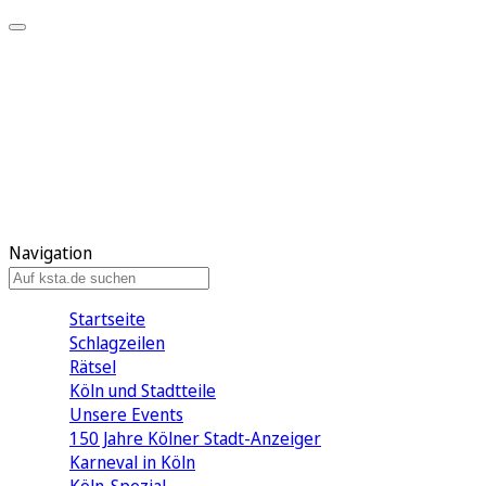
Mein KStA
Meine Artikel
Meine Region
Meine Newsletter
Mein KStA PLUS
Mein E-Paper
Navigation
Startseite
Schlagzeilen
Rätsel
Köln und Stadtteile
Unsere Events
150 Jahre Kölner Stadt-Anzeiger
Karneval in Köln