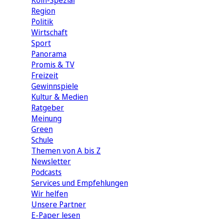
Köln-Spezial
Region
Politik
Wirtschaft
Sport
Panorama
Promis & TV
Freizeit
Gewinnspiele
Kultur & Medien
Ratgeber
Meinung
Green
Schule
Themen von A bis Z
Newsletter
Podcasts
Services und Empfehlungen
Wir helfen
Unsere Partner
E-Paper lesen