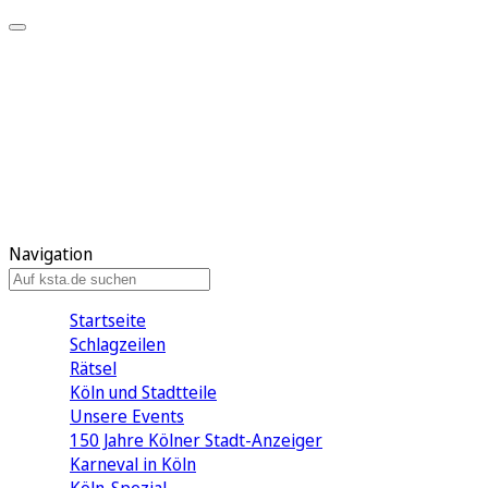
Mein KStA
Meine Artikel
Meine Region
Meine Newsletter
Mein KStA PLUS
Mein E-Paper
Navigation
Startseite
Schlagzeilen
Rätsel
Köln und Stadtteile
Unsere Events
150 Jahre Kölner Stadt-Anzeiger
Karneval in Köln