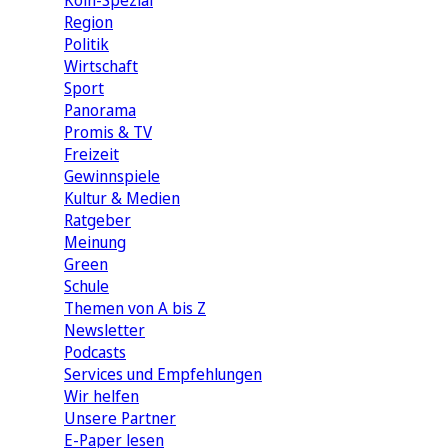
Köln-Spezial
Region
Politik
Wirtschaft
Sport
Panorama
Promis & TV
Freizeit
Gewinnspiele
Kultur & Medien
Ratgeber
Meinung
Green
Schule
Themen von A bis Z
Newsletter
Podcasts
Services und Empfehlungen
Wir helfen
Unsere Partner
E-Paper lesen