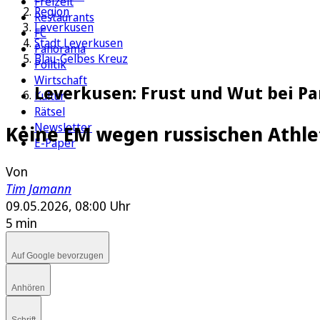
Freizeit
Region
Restaurants
Leverkusen
FC
Stadt Leverkusen
Panorama
Blau-Gelbes Kreuz
Politik
Wirtschaft
Leverkusen: Frust und Wut bei P
Kultur
Rätsel
Newsletter
Keine EM wegen russischen Athle
E-Paper
Von
Tim Jamann
09.05.2026, 08:00 Uhr
5 min
Auf Google bevorzugen
Anhören