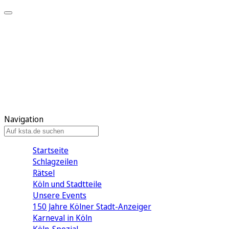
Mein KStA
Meine Artikel
Meine Region
Meine Newsletter
Mein KStA PLUS
Mein E-Paper
Navigation
Startseite
Schlagzeilen
Rätsel
Köln und Stadtteile
Unsere Events
150 Jahre Kölner Stadt-Anzeiger
Karneval in Köln