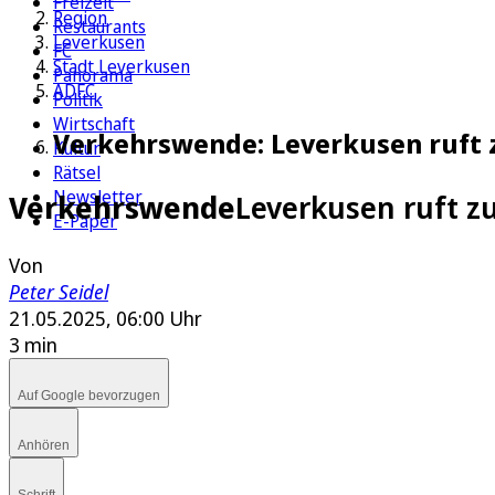
Freizeit
Region
Restaurants
Leverkusen
FC
Stadt Leverkusen
Panorama
ADFC
Politik
Wirtschaft
Verkehrswende: Leverkusen ruft 
Kultur
Rätsel
Newsletter
Verkehrswende
Leverkusen ruft z
E-Paper
Von
Peter Seidel
21.05.2025, 06:00 Uhr
3 min
Auf Google bevorzugen
Anhören