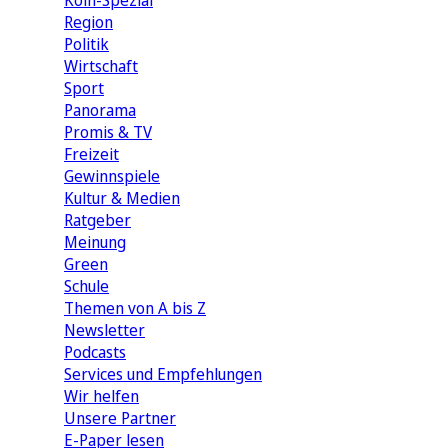
Köln-Spezial
Region
Politik
Wirtschaft
Sport
Panorama
Promis & TV
Freizeit
Gewinnspiele
Kultur & Medien
Ratgeber
Meinung
Green
Schule
Themen von A bis Z
Newsletter
Podcasts
Services und Empfehlungen
Wir helfen
Unsere Partner
E-Paper lesen