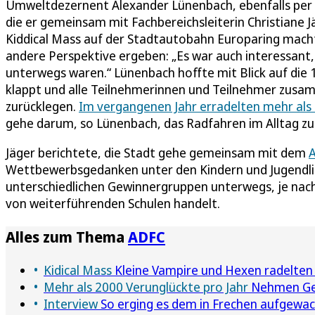
Umweltdezernent Alexander Lünenbach, ebenfalls per R
die er gemeinsam mit Fachbereichsleiterin Christian
Kiddical Mass auf der Stadtautobahn Europaring macht
andere Perspektive ergeben: „Es war auch interessant,
unterwegs waren.“ Lünenbach hoffte mit Blick auf die 1
klappt und alle Teilnehmerinnen und Teilnehmer zusa
zurücklegen.
Im vergangenen Jahr erradelten mehr als
gehe darum, so Lünenbach, das Radfahren im Alltag zu 
Jäger berichtete, die Stadt gehe gemeinsam mit dem
Wettbewerbsgedanken unter den Kindern und Jugendlic
unterschiedlichen Gewinnergruppen unterwegs, je nac
von weiterführenden Schulen handelt.
Alles zum Thema
ADFC
Kidical Mass
Kleine Vampire und Hexen radelten 
Mehr als 2000 Verunglückte pro Jahr
Nehmen Gef
Interview
So erging es dem in Frechen aufgewac