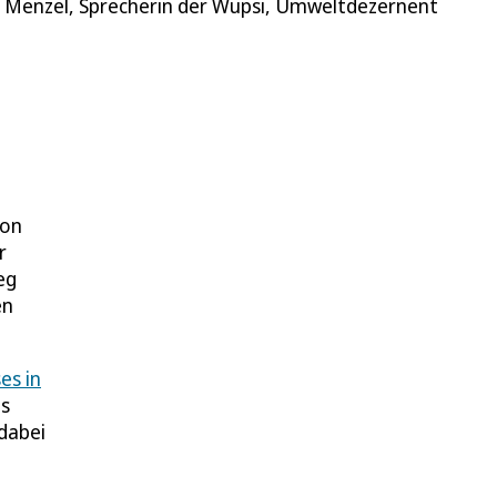
stin Menzel, Sprecherin der Wupsi, Umweltdezernent
ion
r
eg
en
es in
Es
dabei