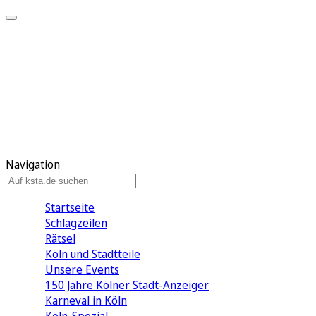
Mein KStA
Meine Artikel
Meine Region
Meine Newsletter
Mein KStA PLUS
Mein E-Paper
Navigation
Startseite
Schlagzeilen
Rätsel
Köln und Stadtteile
Unsere Events
150 Jahre Kölner Stadt-Anzeiger
Karneval in Köln