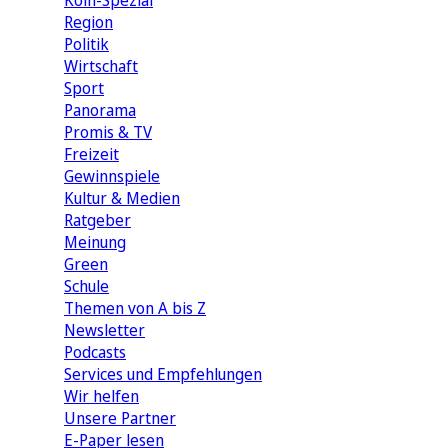
Köln-Spezial
Region
Politik
Wirtschaft
Sport
Panorama
Promis & TV
Freizeit
Gewinnspiele
Kultur & Medien
Ratgeber
Meinung
Green
Schule
Themen von A bis Z
Newsletter
Podcasts
Services und Empfehlungen
Wir helfen
Unsere Partner
E-Paper lesen