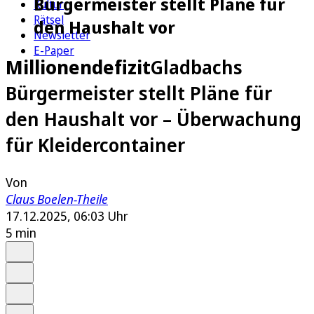
Bürgermeister stellt Pläne für
Kultur
Rätsel
den Haushalt vor
Newsletter
E-Paper
Millionendefizit
Gladbachs
Bürgermeister stellt Pläne für
den Haushalt vor – Überwachung
für Kleidercontainer
Von
Claus Boelen-Theile
17.12.2025, 06:03 Uhr
5 min
Auf Google bevorzugen
Anhören
Schrift
Merken