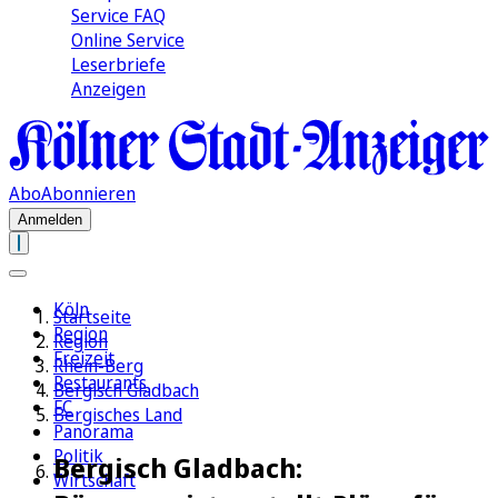
Service FAQ
Online Service
Leserbriefe
Anzeigen
Abo
Abonnieren
Anmelden
Köln
Startseite
Region
Region
Freizeit
Rhein-Berg
Restaurants
Bergisch Gladbach
FC
Bergisches Land
Panorama
Politik
Bergisch Gladbach:
Wirtschaft