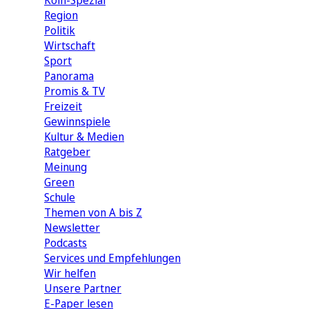
Köln-Spezial
Region
Politik
Wirtschaft
Sport
Panorama
Promis & TV
Freizeit
Gewinnspiele
Kultur & Medien
Ratgeber
Meinung
Green
Schule
Themen von A bis Z
Newsletter
Podcasts
Services und Empfehlungen
Wir helfen
Unsere Partner
E-Paper lesen