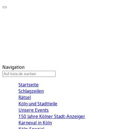
Mein KStA
Meine Artikel
Meine Region
Meine Newsletter
Mein KStA PLUS
Mein E-Paper
Navigation
Startseite
Schlagzeilen
Rätsel
Köln und Stadtteile
Unsere Events
150 Jahre Kölner Stadt-Anzeiger
Karneval in Köln