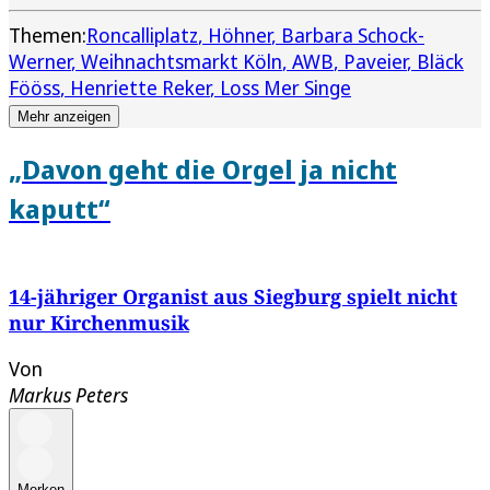
Themen:
Roncalliplatz
Höhner
Barbara Schock-
Werner
Weihnachtsmarkt Köln
AWB
Paveier
Bläck
Fööss
Henriette Reker
Loss Mer Singe
Mehr anzeigen
„Davon geht die Orgel ja nicht
kaputt“
14-jähriger Organist aus Siegburg spielt nicht
nur Kirchenmusik
Von
Markus Peters
Merken