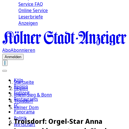
Service FAQ
Online Service
Leserbriefe
Anzeigen
Abo
Abonnieren
Anmelden
Köln
Startseite
Region
Region
Freizeit
Rhein-Sieg & Bonn
Restaurants
Troisdorf
FC
Kölner Dom
Panorama
Politik
Troisdorf: Orgel-Star Anna
Wirtschaft