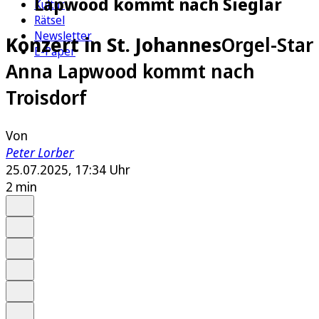
Lapwood kommt nach Sieglar
Kultur
Rätsel
Newsletter
Konzert in St. Johannes
Orgel-Star
E-Paper
Anna Lapwood kommt nach
Troisdorf
Von
Peter Lorber
25.07.2025, 17:34 Uhr
2 min
Auf Google bevorzugen
Anhören
Schrift
Merken
Drucken
Teilen