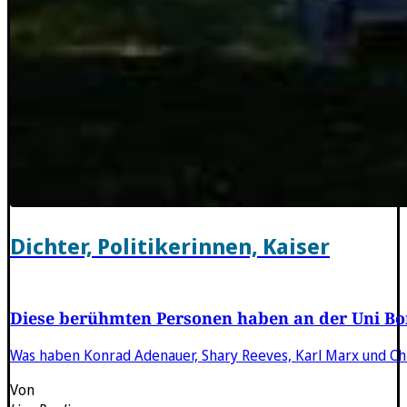
Dichter, Politikerinnen, Kaiser
Diese berühmten Personen haben an der Uni Bo
Was haben Konrad Adenauer, Shary Reeves, Karl Marx und Chri
Von