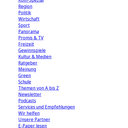
Köln-Spezial
Region
Politik
Wirtschaft
Sport
Panorama
Promis & TV
Freizeit
Gewinnspiele
Kultur & Medien
Ratgeber
Meinung
Green
Schule
Themen von A bis Z
Newsletter
Podcasts
Services und Empfehlungen
Wir helfen
Unsere Partner
E-Paper lesen