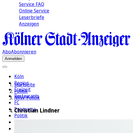
Service FAQ
Online Service
Leserbriefe
Anzeigen
Abo
Abonnieren
Anmelden
Köln
Region
Startseite
Freizeit
Politik
Restaurants
NRW-Politik
FC
Panorama
Christian Lindner
Politik
Wirtschaft
Kultur