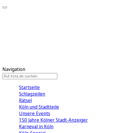
Mein KStA
Meine Artikel
Meine Region
Meine Newsletter
Mein KStA PLUS
Mein E-Paper
Navigation
Startseite
Schlagzeilen
Rätsel
Köln und Stadtteile
Unsere Events
150 Jahre Kölner Stadt-Anzeiger
Karneval in Köln