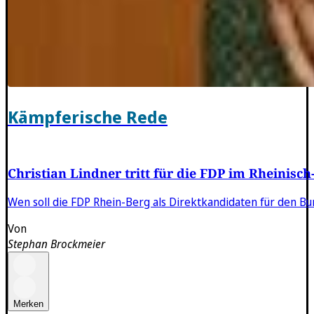
Kämpferische Rede
Christian Lindner tritt für die FDP im Rheinisch
Wen soll die FDP Rhein-Berg als Direktkandidaten für den Bu
Von
Stephan Brockmeier
Merken