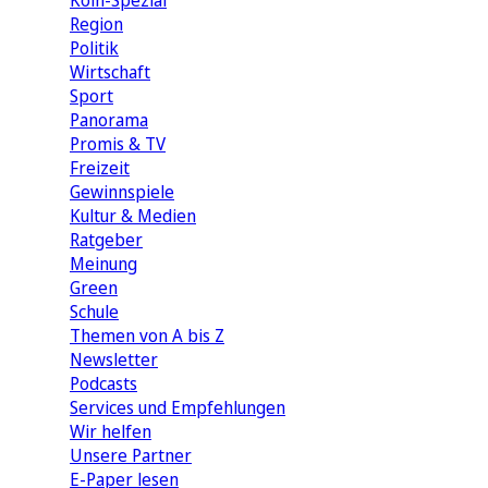
Köln-Spezial
Region
Politik
Wirtschaft
Sport
Panorama
Promis & TV
Freizeit
Gewinnspiele
Kultur & Medien
Ratgeber
Meinung
Green
Schule
Themen von A bis Z
Newsletter
Podcasts
Services und Empfehlungen
Wir helfen
Unsere Partner
E-Paper lesen