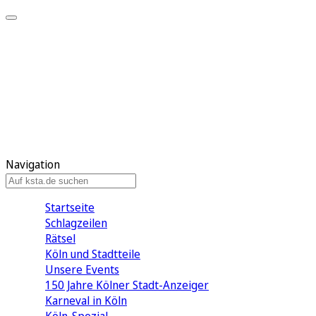
Mein KStA
Meine Artikel
Meine Region
Meine Newsletter
Mein KStA PLUS
Mein E-Paper
Navigation
Startseite
Schlagzeilen
Rätsel
Köln und Stadtteile
Unsere Events
150 Jahre Kölner Stadt-Anzeiger
Karneval in Köln