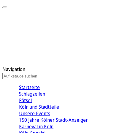
Mein KStA
Meine Artikel
Meine Region
Meine Newsletter
Mein KStA PLUS
Mein E-Paper
Navigation
Startseite
Schlagzeilen
Rätsel
Köln und Stadtteile
Unsere Events
150 Jahre Kölner Stadt-Anzeiger
Karneval in Köln