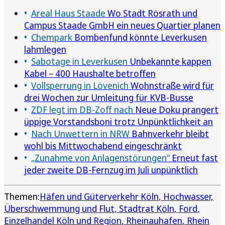
Areal Haus Staade
Wo Stadt Rösrath und
Campus Staade GmbH ein neues Quartier planen
Chempark
Bombenfund könnte Leverkusen
lahmlegen
Sabotage in Leverkusen
Unbekannte kappen
Kabel – 400 Haushalte betroffen
Vollsperrung in Lövenich
Wohnstraße wird für
drei Wochen zur Umleitung für KVB-Busse
ZDF legt im DB-Zoff nach
Neue Doku prangert
üppige Vorstandsboni trotz Unpünktlichkeit an
Nach Unwettern in NRW
Bahnverkehr bleibt
wohl bis Mittwochabend eingeschränkt
„Zunahme von Anlagenstörungen“
Erneut fast
jeder zweite DB-Fernzug im Juli unpünktlich
Themen:
Häfen und Güterverkehr Köln
Hochwasser,
Überschwemmung und Flut
Stadtrat Köln
Ford
Einzelhandel Köln und Region
Rheinauhafen
Rhein