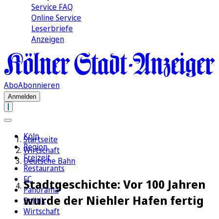
Service FAQ
Online Service
Leserbriefe
Anzeigen
Abo
Abonnieren
Anmelden
Köln
Startseite
Region
Wirtschaft
Freizeit
Deutsche Bahn
Restaurants
FC
Stadtgeschichte: Vor 100 Jahren
Panorama
wurde der Niehler Hafen fertig
Politik
Wirtschaft