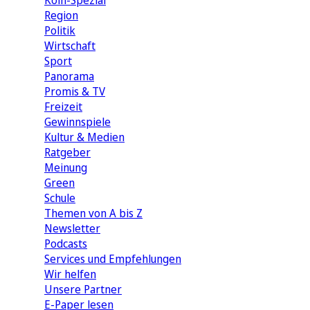
Köln-Spezial
Region
Politik
Wirtschaft
Sport
Panorama
Promis & TV
Freizeit
Gewinnspiele
Kultur & Medien
Ratgeber
Meinung
Green
Schule
Themen von A bis Z
Newsletter
Podcasts
Services und Empfehlungen
Wir helfen
Unsere Partner
E-Paper lesen