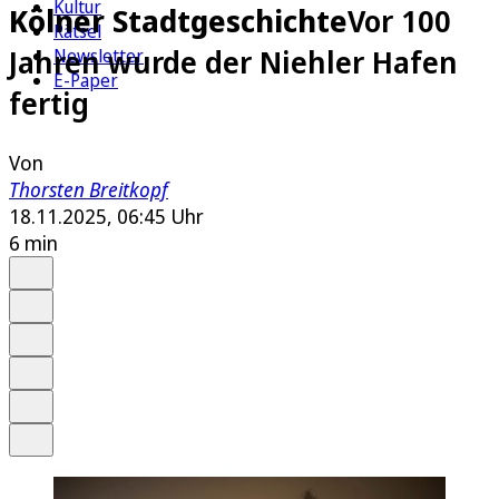
Kultur
Kölner Stadtgeschichte
Vor 100
Rätsel
Jahren wurde der Niehler Hafen
Newsletter
E-Paper
fertig
Von
Thorsten Breitkopf
18.11.2025, 06:45 Uhr
6 min
Auf Google bevorzugen
Anhören
Schrift
Merken
Drucken
Teilen