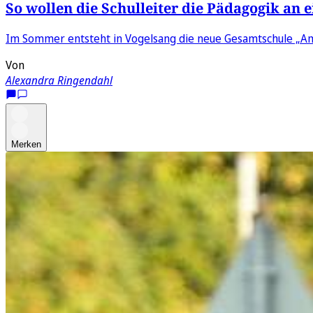
So wollen die Schulleiter die Pädagogik an 
Im Sommer entsteht in Vogelsang die neue Gesamtschule „Am
Von
Alexandra Ringendahl
Merken