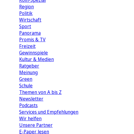
Köln-Spezial
Region
Politik
Wirtschaft
Sport
Panorama
Promis & TV
Freizeit
Gewinnspiele
Kultur & Medien
Ratgeber
Meinung
Green
Schule
Themen von A bis Z
Newsletter
Podcasts
Services und Empfehlungen
Wir helfen
Unsere Partner
E-Paper lesen