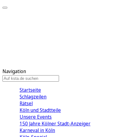
Mein KStA
Meine Artikel
Meine Region
Meine Newsletter
Mein KStA PLUS
Mein E-Paper
Navigation
Startseite
Schlagzeilen
Rätsel
Köln und Stadtteile
Unsere Events
150 Jahre Kölner Stadt-Anzeiger
Karneval in Köln