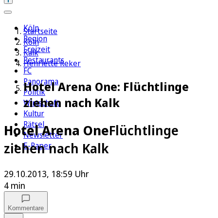
Köln
Startseite
Region
Köln
Freizeit
Kalk
Restaurants
Henriette Reker
FC
Panorama
Hotel Arena One: Flüchtlinge
Politik
ziehen nach Kalk
Wirtschaft
Kultur
Rätsel
Hotel Arena One
Flüchtlinge
Newsletter
ziehen nach Kalk
E-Paper
29.10.2013, 18:59 Uhr
4 min
Kommentare
Auf Google bevorzugen