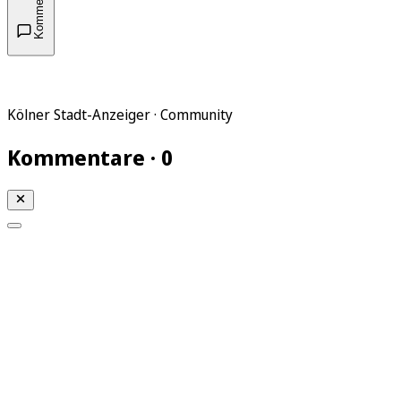
Kommentare
Kölner Stadt-Anzeiger · Community
Kommentare · 0
Mein KStA
Meine Artikel
Meine Region
Meine Newsletter
Mein KStA PLUS
Mein E-Paper