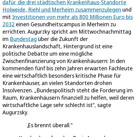
dafür, die drei städtischen Krankenhaus-Standorte
Holweide, Riehl und Merheim zusammenzulegen
und
mit
Investitionen von mehr als 800 Millionen Euro bis
2032
einen Gesundheitscampus in Merheim zu
errichten. Augurzky spricht am Mittwochnachmittag
im
Bundestag
über die Zukunft der
Krankenhauslandschaft, Hintergrund ist eine
politische Debatte um eine mögliche
Zwischenfinanzierung von Krankenhäusern: In den
kommenden fünf bis zehn Jahren erwarten Fachleute
eine wirtschaftlich besonders kritische Phase für
Krankenhäuser, an vielen Standorten drohen
Insolvenzen. „Bundespolitisch steht die Forderung im
Raum, Krankenhäusern finanziell zu helfen, weil deren
wirtschaftliche Lage sehr schlecht ist“, sagte
Augurzsky.
Es brennt überall.