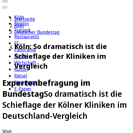
Köln
Startseite
Region
Köln
Freizeit
Deutscher Bundestag
Restaurants
FC
Köln: So dramatisch ist die
Panorama
Schieflage der Kliniken im
Politik
Wirtschaft
Vergleich
Kultur
Rätsel
Expertenbefragung im
Newsletter
E-Paper
Bundestag
So dramatisch ist die
Schieflage der Kölner Kliniken im
Deutschland-Vergleich
Von