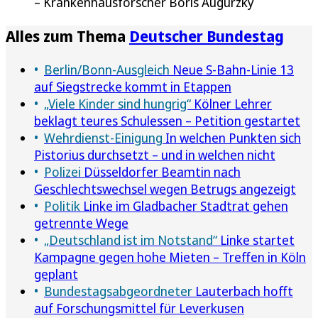
Krankenhausforscher Boris Augurzky
Alles zum Thema
Deutscher Bundestag
Berlin/Bonn-Ausgleich
Neue S-Bahn-Linie 13
auf Siegstrecke kommt in Etappen
„Viele Kinder sind hungrig“
Kölner Lehrer
beklagt teures Schulessen – Petition gestartet
Wehrdienst-Einigung
In welchen Punkten sich
Pistorius durchsetzt – und in welchen nicht
Polizei
Düsseldorfer Beamtin nach
Geschlechtswechsel wegen Betrugs angezeigt
Politik
Linke im Gladbacher Stadtrat gehen
getrennte Wege
„Deutschland ist im Notstand“
Linke startet
Kampagne gegen hohe Mieten – Treffen in Köln
geplant
Bundestagsabgeordneter
Lauterbach hofft
auf Forschungsmittel für Leverkusen