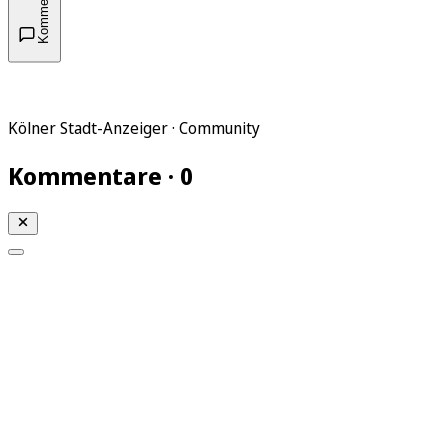
Kommentare
Kölner Stadt-Anzeiger · Community
Kommentare · 0
Mein KStA
Meine Artikel
Meine Region
Meine Newsletter
Mein KStA PLUS
Mein E-Paper