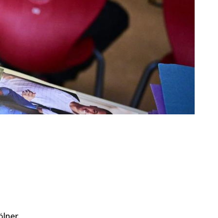
t
ölner