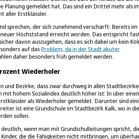
 Planung gemeldet hat. Das sind ein Drittel mehr als i
aller Erstklässler.
nd sprechen, der sich zunehmend verschärft: Bereits im
n neuer Höchststand erreicht worden. Das entspricht fas
 sicher davon auszugehen, dass es sich dabei um kein Köl
besonders auf das
Problem, da in der Stadt akuter
ahlen daher besonders früh gemeldet werden.
Prozent Wiederholer
en und Bezirke, dass zwar durchweg in allen Stadtbezirke
n mit hohem Sozialindex deutlich höher ist: In über eine
stklässler als Wiederholer gemeldet. Darunter sind ein
nreiter ist eine Grundschule im Stadtbezirk Kalk, wo in d
erden sollen.
l deutlich, wenn man mit Grundschulleitungen spricht, di
inder, die die Fähigkeiten nicht mitbringen, um überha