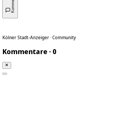
Kommentare
Kölner Stadt-Anzeiger · Community
Kommentare · 0
Mein KStA
Meine Artikel
Meine Region
Meine Newsletter
Mein KStA PLUS
Mein E-Paper