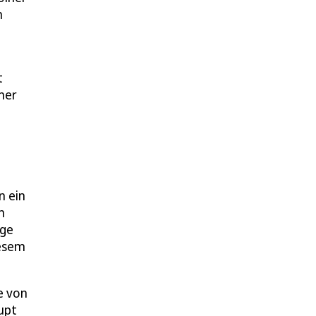
m
t
ner
n ein
m
ige
iesem
e von
upt