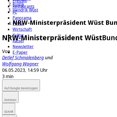
Freizeit
Politik
Restaurants
Hendrik Wüst
FC
Panorama
NRW-Ministerpräsident Wüst Bund
Politik
Wirtschaft
Kultur
NRW-Ministerpräsident Wüst
Bund
Rätsel
Newsletter
Von
E-Paper
Detlef Schmalenberg
und
Wolfgang Wagner
06.05.2023, 14:59 Uhr
3 min
Auf Google bevorzugen
Anhören
Schrift