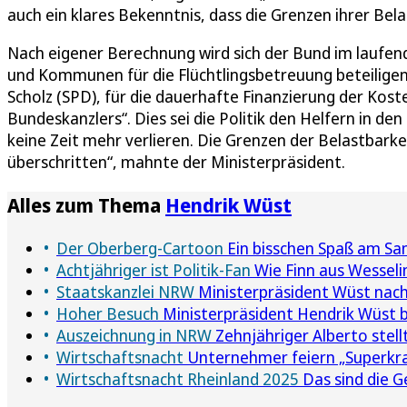
auch ein klares Bekenntnis, dass die Grenzen ihrer Be
Nach eigener Berechnung wird sich der Bund im laufend
und Kommunen für die Flüchtlingsbetreuung beteiligen. 
Scholz (SPD), für die dauerhafte Finanzierung der Kost
Bundeskanzlers“. Dies sei die Politik den Helfern in de
keine Zeit mehr verlieren. Die Grenzen der Belastbarke
überschritten“, mahnte der Ministerpräsident.
Alles zum Thema
Hendrik Wüst
Der Oberberg-Cartoon
Ein bisschen Spaß am San
Achtjähriger ist Politik-Fan
Wie Finn aus Wesseli
Staatskanzlei NRW
Ministerpräsident Wüst nach T
Hoher Besuch
Ministerpräsident Hendrik Wüst be
Auszeichnung in NRW
Zehnjähriger Alberto stel
Wirtschaftsnacht
Unternehmer feiern „Superkra
Wirtschaftsnacht Rheinland 2025
Das sind die 