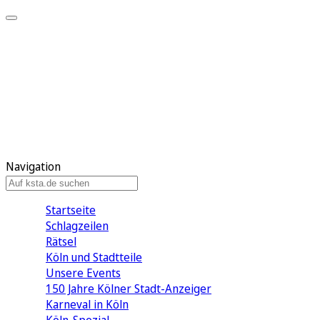
Mein KStA
Meine Artikel
Meine Region
Meine Newsletter
Mein KStA PLUS
Mein E-Paper
Navigation
Startseite
Schlagzeilen
Rätsel
Köln und Stadtteile
Unsere Events
150 Jahre Kölner Stadt-Anzeiger
Karneval in Köln