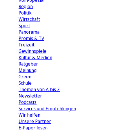
Köln-Spezial
Region
Politik
Wirtschaft
Sport
Panorama
Promis & TV
Freizeit
Gewinnspiele
Kultur & Medien
Ratgeber
Meinung
Green
Schule
Themen von A bis Z
Newsletter
Podcasts
Services und Empfehlungen
Wir helfen
Unsere Partner
E-Paper lesen