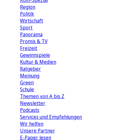
Köln-Spezial
Region
Politik
Wirtschaft
Sport
Panorama
Promis & TV
Freizeit
Gewinnspiele
Kultur & Medien
Ratgeber
Meinung
Green
Schule
Themen von A bis Z
Newsletter
Podcasts
Services und Empfehlungen
Wir helfen
Unsere Partner
E-Paper lesen