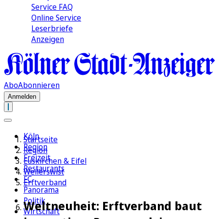
Service FAQ
Online Service
Leserbriefe
Anzeigen
Abo
Abonnieren
Anmelden
Köln
Startseite
Region
Region
Freizeit
Euskirchen & Eifel
Restaurants
Weilerswist
FC
Erftverband
Panorama
Politik
Weltneuheit: Erftverband baut
Wirtschaft