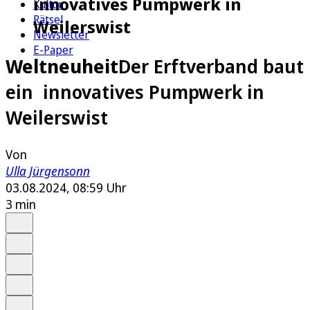
innovatives Pumpwerk in
Kultur
Rätsel
Weilerswist
Newsletter
E-Paper
Weltneuheit
Der Erftverband baut
ein innovatives Pumpwerk in
Weilerswist
Von
Ulla Jürgensonn
03.08.2024, 08:59 Uhr
3 min
Auf Google bevorzugen
Anhören
Schrift
Merken
Drucken