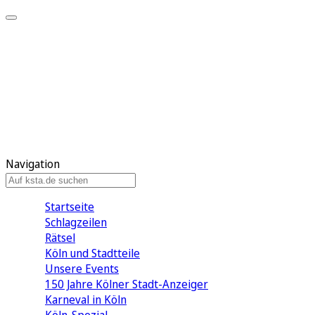
Mein KStA
Meine Artikel
Meine Region
Meine Newsletter
Mein KStA PLUS
Mein E-Paper
Navigation
Startseite
Schlagzeilen
Rätsel
Köln und Stadtteile
Unsere Events
150 Jahre Kölner Stadt-Anzeiger
Karneval in Köln