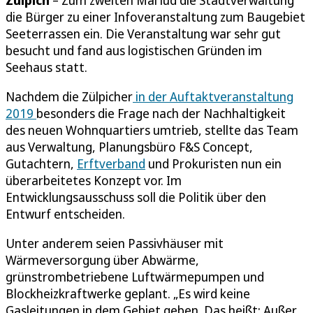
Zülpich
– Zum zweiten Mal lud die Stadtverwaltung
die Bürger zu einer Infoveranstaltung zum Baugebiet
Seeterrassen ein. Die Veranstaltung war sehr gut
besucht und fand aus logistischen Gründen im
Seehaus statt.
Nachdem die Zülpicher
in der Auftaktveranstaltung
2019
besonders die Frage nach der Nachhaltigkeit
des neuen Wohnquartiers umtrieb, stellte das Team
aus Verwaltung, Planungsbüro F&S Concept,
Gutachtern,
Erftverband
und Prokuristen nun ein
überarbeitetes Konzept vor. Im
Entwicklungsausschuss soll die Politik über den
Entwurf entscheiden.
Unter anderem seien Passivhäuser mit
Wärmeversorgung über Abwärme,
grünstrombetriebene Luftwärmepumpen und
Blockheizkraftwerke geplant. „Es wird keine
Gasleitungen in dem Gebiet geben. Das heißt: Außer