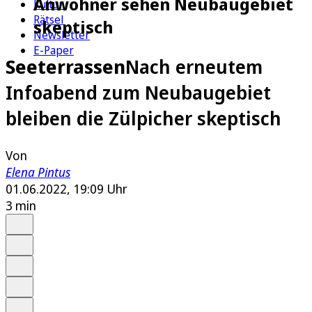
Anwohner sehen Neubaugebiet
Kultur
Rätsel
skeptisch
Newsletter
E-Paper
Seeterrassen
Nach erneutem
Infoabend zum Neubaugebiet
bleiben die Zülpicher skeptisch
Von
Elena Pintus
01.06.2022, 19:09 Uhr
3 min
Auf Google bevorzugen
Anhören
Schrift
Merken
Drucken