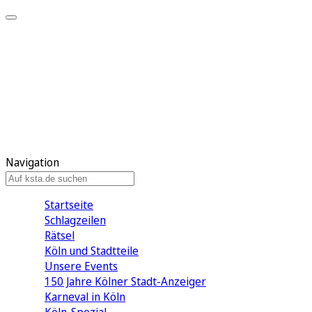
Mein KStA
Meine Artikel
Meine Region
Meine Newsletter
Mein KStA PLUS
Mein E-Paper
Navigation
Startseite
Schlagzeilen
Rätsel
Köln und Stadtteile
Unsere Events
150 Jahre Kölner Stadt-Anzeiger
Karneval in Köln