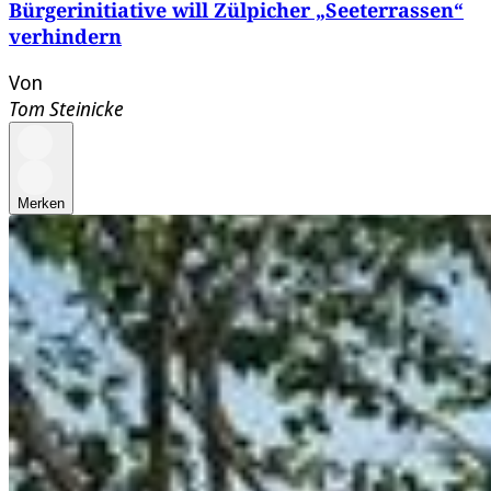
Bürgerinitiative will Zülpicher „Seeterrassen“
verhindern
Von
Tom Steinicke
Merken