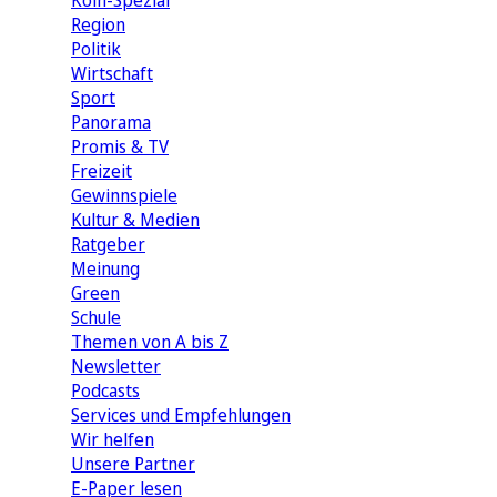
Köln-Spezial
Region
Politik
Wirtschaft
Sport
Panorama
Promis & TV
Freizeit
Gewinnspiele
Kultur & Medien
Ratgeber
Meinung
Green
Schule
Themen von A bis Z
Newsletter
Podcasts
Services und Empfehlungen
Wir helfen
Unsere Partner
E-Paper lesen