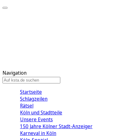
Mein KStA
Meine Artikel
Meine Region
Meine Newsletter
Mein KStA PLUS
Mein E-Paper
Navigation
Startseite
Schlagzeilen
Rätsel
Köln und Stadtteile
Unsere Events
150 Jahre Kölner Stadt-Anzeiger
Karneval in Köln