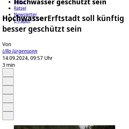
Hochwasser geschützt sein
Kultur
Rätsel
Newsletter
Hochwasser
Erftstadt soll künftig
E-Paper
besser geschützt sein
Von
Ulla Jürgensonn
14.09.2024, 09:57 Uhr
3 min
Auf Google bevorzugen
Anhören
Schrift
Merken
Drucken
Teilen