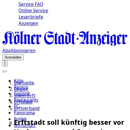
Service FAQ
Online Service
Leserbriefe
Anzeigen
Abo
Abonnieren
Anmelden
Köln
Startseite
Region
Region
Freizeit
Rhein-Erft
Restaurants
Erftstadt
FC
Erftverband
Panorama
Politik
Erftstadt soll künftig besser vor
Wirtschaft