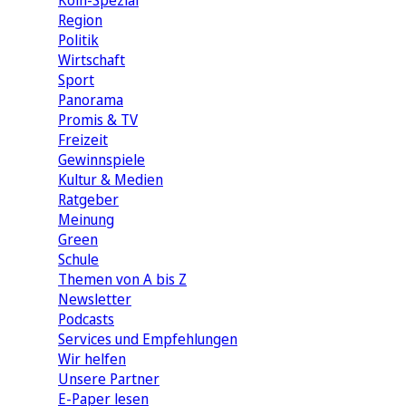
Köln-Spezial
Region
Politik
Wirtschaft
Sport
Panorama
Promis & TV
Freizeit
Gewinnspiele
Kultur & Medien
Ratgeber
Meinung
Green
Schule
Themen von A bis Z
Newsletter
Podcasts
Services und Empfehlungen
Wir helfen
Unsere Partner
E-Paper lesen