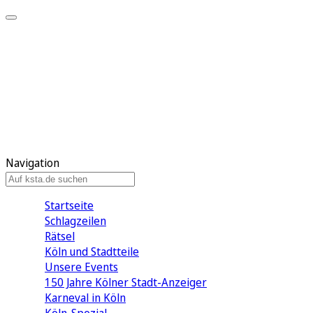
Mein KStA
Meine Artikel
Meine Region
Meine Newsletter
Mein KStA PLUS
Mein E-Paper
Navigation
Startseite
Schlagzeilen
Rätsel
Köln und Stadtteile
Unsere Events
150 Jahre Kölner Stadt-Anzeiger
Karneval in Köln