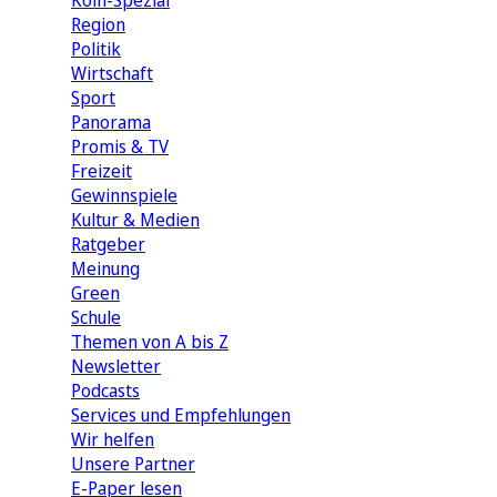
Köln-Spezial
Region
Politik
Wirtschaft
Sport
Panorama
Promis & TV
Freizeit
Gewinnspiele
Kultur & Medien
Ratgeber
Meinung
Green
Schule
Themen von A bis Z
Newsletter
Podcasts
Services und Empfehlungen
Wir helfen
Unsere Partner
E-Paper lesen