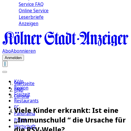
Service FAQ
Online Service
Leserbriefe
Anzeigen
Abo
Abonnieren
Anmelden
Köln
Startseite
Region
RND
Freizeit
Corona
Restaurants
FC
Viele Kinder erkrankt: Ist eine
Panorama
„Immunschuld “ die Ursache für
Politik
Wirtschaft
die RSV-Welle?