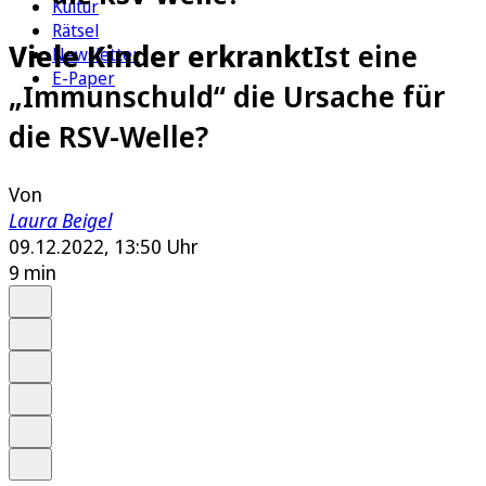
Kultur
Rätsel
Viele Kinder erkrankt
Ist eine
Newsletter
E-Paper
„Immunschuld“ die Ursache für
die RSV-Welle?
Von
Laura Beigel
09.12.2022, 13:50 Uhr
9 min
Auf Google bevorzugen
Anhören
Schrift
Merken
Drucken
Teilen