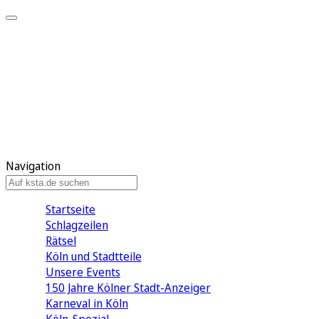
Mein KStA
Meine Artikel
Meine Region
Meine Newsletter
Mein KStA PLUS
Mein E-Paper
Navigation
Startseite
Schlagzeilen
Rätsel
Köln und Stadtteile
Unsere Events
150 Jahre Kölner Stadt-Anzeiger
Karneval in Köln