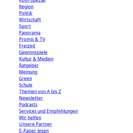
Köln-Spezial
Region
Politik
Wirtschaft
Sport
Panorama
Promis & TV
Freizeit
Gewinnspiele
Kultur & Medien
Ratgeber
Meinung
Green
Schule
Themen von A bis Z
Newsletter
Podcasts
Services und Empfehlungen
Wir helfen
Unsere Partner
E-Paper lesen