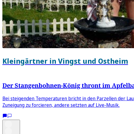
Kleingärtner in Vingst und Ostheim
Der Stangenbohnen-König thront im Apfel
Bei steigenden Temperaturen bricht in den Parzellen der La
Zuneigung zu forcieren, andere setzten auf Live-Musik.