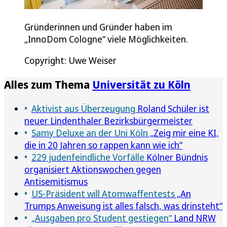
Gründerinnen und Gründer haben im
„InnoDom Cologne“ viele Möglichkeiten.
Copyright: Uwe Weiser
Alles zum Thema
Universität zu Köln
Aktivist aus Überzeugung
Roland Schüler ist
neuer Lindenthaler Bezirksbürgermeister
Samy Deluxe an der Uni Köln
„Zeig mir eine KI,
die in 20 Jahren so rappen kann wie ich“
229 judenfeindliche Vorfälle
Kölner Bündnis
organisiert Aktionswochen gegen
Antisemitismus
US-Präsident will Atomwaffentests
„An
Trumps Anweisung ist alles falsch, was drinsteht“
„Ausgaben pro Student gestiegen“
Land NRW