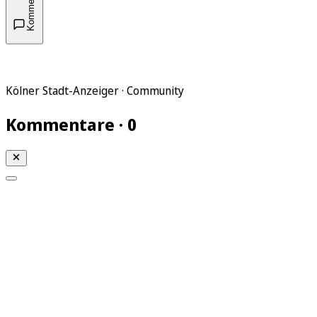
Kommentare
Kölner Stadt-Anzeiger · Community
Kommentare · 0
Mein KStA
Meine Artikel
Meine Region
Meine Newsletter
Mein KStA PLUS
Mein E-Paper