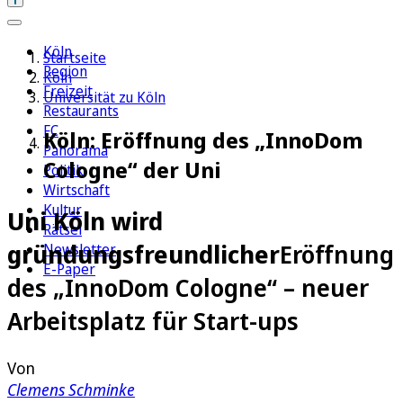
Köln
Startseite
Region
Köln
Freizeit
Universität zu Köln
Restaurants
FC
Köln: Eröffnung des „InnoDom
Panorama
Cologne“ der Uni
Politik
Wirtschaft
Kultur
Uni Köln wird
Rätsel
gründungsfreundlicher
Eröffnung
Newsletter
E-Paper
des „InnoDom Cologne“ – neuer
Arbeitsplatz für Start-ups
Von
Clemens Schminke