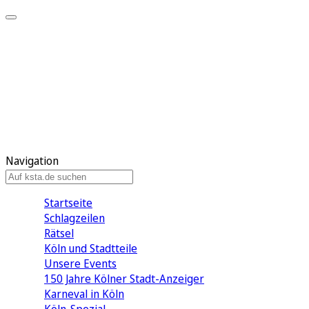
Mein KStA
Meine Artikel
Meine Region
Meine Newsletter
Mein KStA PLUS
Mein E-Paper
Navigation
Startseite
Schlagzeilen
Rätsel
Köln und Stadtteile
Unsere Events
150 Jahre Kölner Stadt-Anzeiger
Karneval in Köln