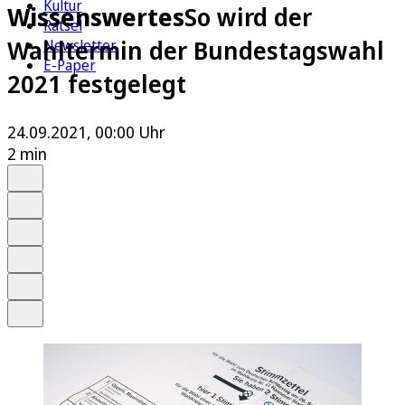
Kultur
Wissenswertes
So wird der
Rätsel
Wahltermin der Bundestagswahl
Newsletter
E-Paper
2021 festgelegt
24.09.2021, 00:00 Uhr
2 min
Auf Google bevorzugen
Anhören
Schrift
Merken
Drucken
Teilen