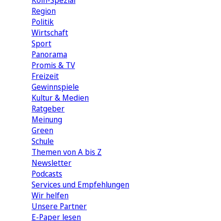
Köln-Spezial
Region
Politik
Wirtschaft
Sport
Panorama
Promis & TV
Freizeit
Gewinnspiele
Kultur & Medien
Ratgeber
Meinung
Green
Schule
Themen von A bis Z
Newsletter
Podcasts
Services und Empfehlungen
Wir helfen
Unsere Partner
E-Paper lesen