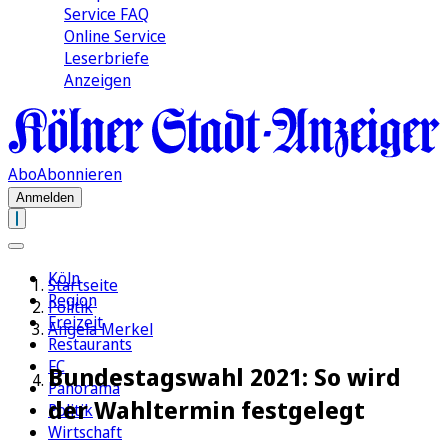
Service FAQ
Online Service
Leserbriefe
Anzeigen
Abo
Abonnieren
Anmelden
Köln
Startseite
Region
Politik
Freizeit
Angela Merkel
Restaurants
FC
Bundestagswahl 2021: So wird
Panorama
der Wahltermin festgelegt
Politik
Wirtschaft