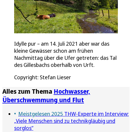
Idylle pur – am 14. Juli 2021 aber war das
kleine Gewässer schon am frühen
Nachmittag über die Ufer getreten: das Tal
des Gillesbachs oberhalb von Urft.
Copyright: Stefan Lieser
Alles zum Thema
Hochwasser,
Überschwemmung und Flut
Meistgelesen 2025
THW-Experte im Interview:
„Viele Menschen sind zu technikgläubig und
sorglos“