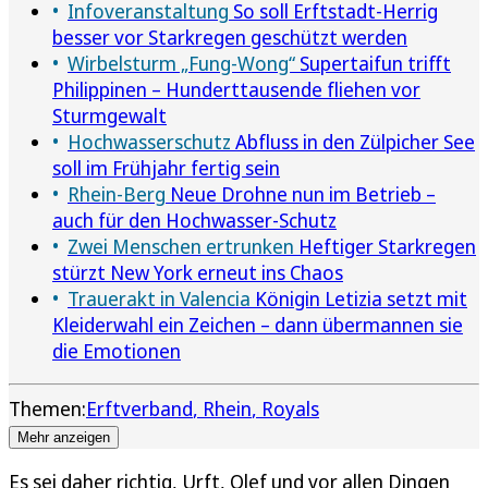
Infoveranstaltung
So soll Erftstadt-Herrig
besser vor Starkregen geschützt werden
Wirbelsturm „Fung-Wong“
Supertaifun trifft
Philippinen – Hunderttausende fliehen vor
Sturmgewalt
Hochwasserschutz
Abfluss in den Zülpicher See
soll im Frühjahr fertig sein
Rhein-Berg
Neue Drohne nun im Betrieb –
auch für den Hochwasser-Schutz
Zwei Menschen ertrunken
Heftiger Starkregen
stürzt New York erneut ins Chaos
Trauerakt in Valencia
Königin Letizia setzt mit
Kleiderwahl ein Zeichen – dann übermannen sie
die Emotionen
Themen:
Erftverband
Rhein
Royals
Mehr anzeigen
Es sei daher richtig, Urft, Olef und vor allen Dingen