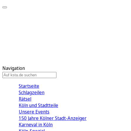
Mein KStA
Meine Artikel
Meine Region
Meine Newsletter
Mein KStA PLUS
Mein E-Paper
Navigation
Startseite
Schlagzeilen
Rätsel
Köln und Stadtteile
Unsere Events
150 Jahre Kölner Stadt-Anzeiger
Karneval in Köln