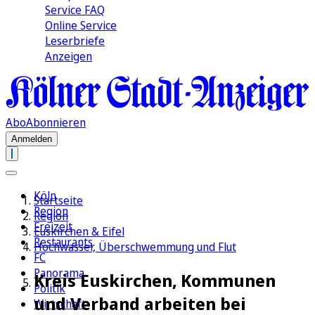
Service FAQ
Online Service
Leserbriefe
Anzeigen
Abo
Abonnieren
Anmelden
Köln
Startseite
Region
Region
Freizeit
Euskirchen & Eifel
Restaurants
Hochwasser, Überschwemmung und Flut
FC
Panorama
Kreis Euskirchen, Kommunen
Politik
und Verband arbeiten bei
Wirtschaft