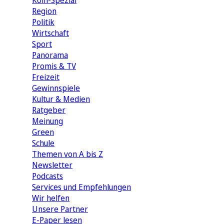
Köln-Spezial
Region
Politik
Wirtschaft
Sport
Panorama
Promis & TV
Freizeit
Gewinnspiele
Kultur & Medien
Ratgeber
Meinung
Green
Schule
Themen von A bis Z
Newsletter
Podcasts
Services und Empfehlungen
Wir helfen
Unsere Partner
E-Paper lesen