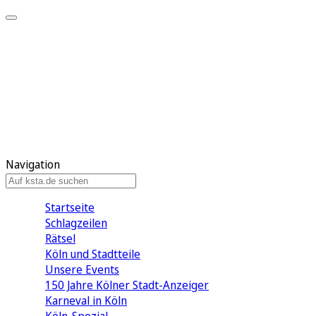
Mein KStA
Meine Artikel
Meine Region
Meine Newsletter
Mein KStA PLUS
Mein E-Paper
Navigation
Startseite
Schlagzeilen
Rätsel
Köln und Stadtteile
Unsere Events
150 Jahre Kölner Stadt-Anzeiger
Karneval in Köln