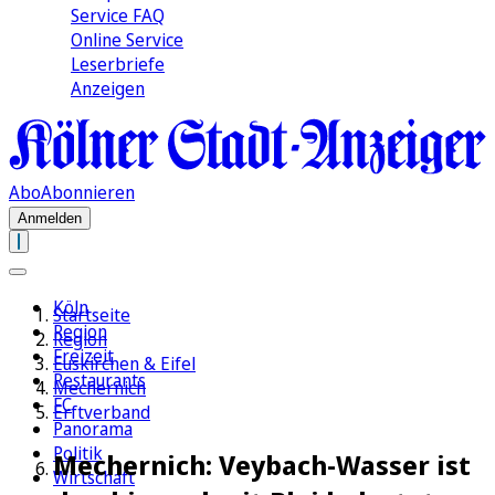
Service FAQ
Online Service
Leserbriefe
Anzeigen
Abo
Abonnieren
Anmelden
Köln
Startseite
Region
Region
Freizeit
Euskirchen & Eifel
Restaurants
Mechernich
FC
Erftverband
Panorama
Politik
Mechernich: Veybach-Wasser ist
Wirtschaft