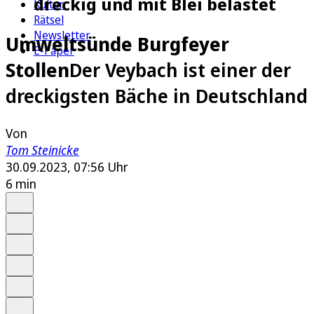
dreckig und mit Blei belastet
Kultur
Rätsel
Newsletter
Umweltsünde Burgfeyer
E-Paper
Stollen
Der Veybach ist einer der
dreckigsten Bäche in Deutschland
Von
Tom Steinicke
30.09.2023, 07:56 Uhr
6 min
Auf Google bevorzugen
Anhören
Schrift
Merken
Drucken
Teilen