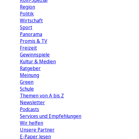
Köln-Spezial
Region
Politik
Wirtschaft
Sport
Panorama
Promis & TV
Freizeit
Gewinnspiele
Kultur & Medien
Ratgeber
Meinung
Green
Schule
Themen von A bis Z
Newsletter
Podcasts
Services und Empfehlungen
Wir helfen
Unsere Partner
E-Paper lesen