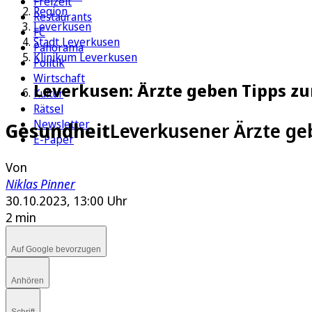
Freizeit
Region
Restaurants
Leverkusen
FC
Stadt Leverkusen
Panorama
Klinikum Leverkusen
Politik
Wirtschaft
Leverkusen: Ärzte geben Tipps zu
Kultur
Rätsel
Newsletter
Gesundheit
Leverkusener Ärzte ge
E-Paper
Von
Niklas Pinner
30.10.2023, 13:00 Uhr
2 min
Auf Google bevorzugen
Anhören