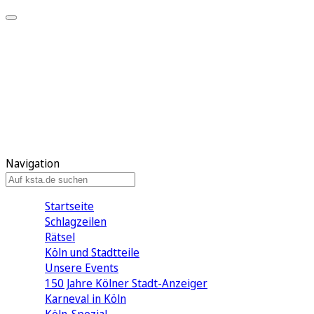
Mein KStA
Meine Artikel
Meine Region
Meine Newsletter
Mein KStA PLUS
Mein E-Paper
Navigation
Startseite
Schlagzeilen
Rätsel
Köln und Stadtteile
Unsere Events
150 Jahre Kölner Stadt-Anzeiger
Karneval in Köln