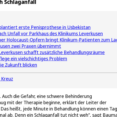
 Schlaganfall
lantiert erste Penisprothese in Usbekistan
ach Unfall vor Parkhaus des Klinikums Leverkusen
er Holocaust-Opfern bringt Klinikum-Patienten zum La
kusen zwei Praxen übernimmt
Leverkusen schafft zusätzliche Behandlungsräume
flege ein vielschichtiges Problem
ie Zukunft blicken
 Kreuz
 Auch die Gefahr, eine schwere Behinderung
ug mit der Therapie beginne, erklärt der Leiter der
r. Das heißt, jede Minute in Behandlung können einen Ta
mal ab. Denn ein Schlaganfall tut nicht weh“, sagt Baum