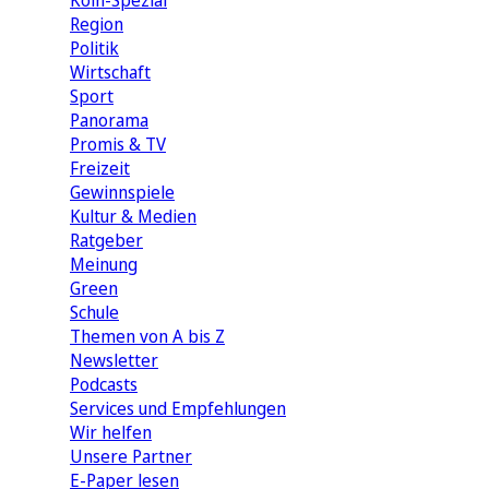
Köln-Spezial
Region
Politik
Wirtschaft
Sport
Panorama
Promis & TV
Freizeit
Gewinnspiele
Kultur & Medien
Ratgeber
Meinung
Green
Schule
Themen von A bis Z
Newsletter
Podcasts
Services und Empfehlungen
Wir helfen
Unsere Partner
E-Paper lesen