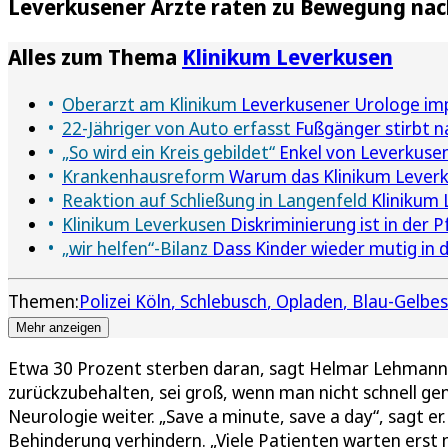
Leverkusener Ärzte raten zu Bewegung nach
Alles zum Thema
Klinikum Leverkusen
Oberarzt am Klinikum
Leverkusener Urologe imp
22-Jähriger von Auto erfasst
Fußgänger stirbt n
„So wird ein Kreis gebildet“
Enkel von Leverkusen
Krankenhausreform
Warum das Klinikum Lever
Reaktion auf Schließung in Langenfeld
Klinikum 
Klinikum Leverkusen
Diskriminierung ist in der P
„wir helfen“-Bilanz
Dass Kinder wieder mutig in d
Themen:
Polizei Köln
Schlebusch
Opladen
Blau-Gelbes
Mehr anzeigen
Etwa 30 Prozent sterben daran, sagt Helmar Lehmann.
zurückzubehalten, sei groß, wenn man nicht schnell gen
Neurologie weiter. „Save a minute, save a day“, sagt e
Behinderung verhindern. „Viele Patienten warten erst 