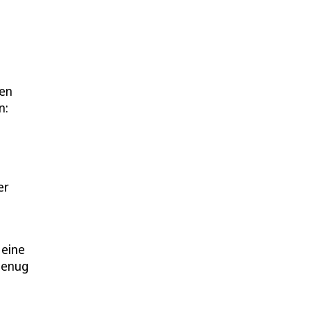
len
n:
er
 eine
genug