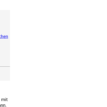
chen
g mit
ann.