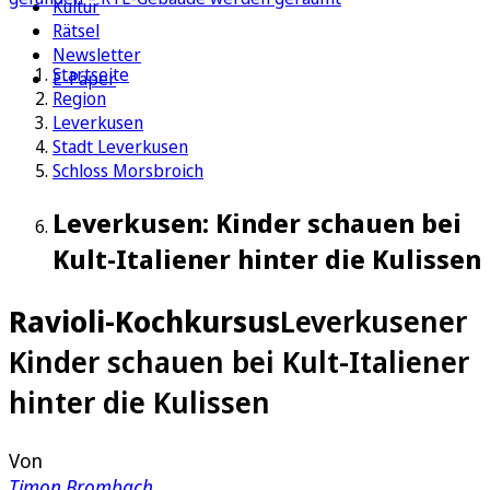
Kultur
Rätsel
Newsletter
Startseite
E-Paper
Region
Leverkusen
Stadt Leverkusen
Schloss Morsbroich
Leverkusen: Kinder schauen bei
Kult-Italiener hinter die Kulissen
Ravioli-Kochkursus
Leverkusener
Kinder schauen bei Kult-Italiener
hinter die Kulissen
Von
Timon Brombach