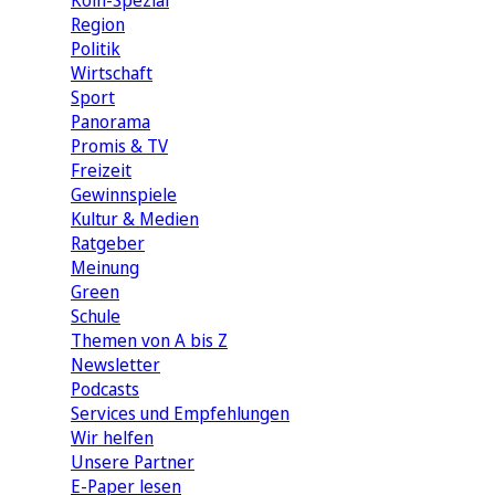
Köln-Spezial
Region
Politik
Wirtschaft
Sport
Panorama
Promis & TV
Freizeit
Gewinnspiele
Kultur & Medien
Ratgeber
Meinung
Green
Schule
Themen von A bis Z
Newsletter
Podcasts
Services und Empfehlungen
Wir helfen
Unsere Partner
E-Paper lesen