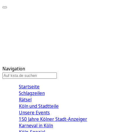
Mein KStA
Meine Artikel
Meine Region
Meine Newsletter
Mein KStA PLUS
Mein E-Paper
Navigation
Startseite
Schlagzeilen
Rätsel
Köln und Stadtteile
Unsere Events
150 Jahre Kölner Stadt-Anzeiger
Karneval in Köln