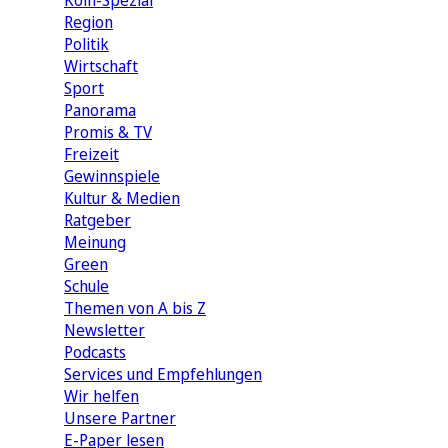
Köln-Spezial
Region
Politik
Wirtschaft
Sport
Panorama
Promis & TV
Freizeit
Gewinnspiele
Kultur & Medien
Ratgeber
Meinung
Green
Schule
Themen von A bis Z
Newsletter
Podcasts
Services und Empfehlungen
Wir helfen
Unsere Partner
E-Paper lesen