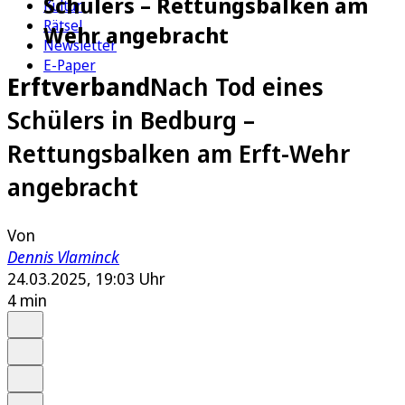
Schülers – Rettungsbalken am
Kultur
Rätsel
Wehr angebracht
Newsletter
E-Paper
Erftverband
Nach Tod eines
Schülers in Bedburg –
Rettungsbalken am Erft-Wehr
angebracht
Von
Dennis Vlaminck
24.03.2025, 19:03 Uhr
4 min
Auf Google bevorzugen
Anhören
Schrift
Merken