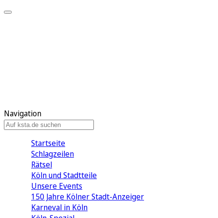
Mein KStA
Meine Artikel
Meine Region
Meine Newsletter
Mein KStA PLUS
Mein E-Paper
Navigation
Startseite
Schlagzeilen
Rätsel
Köln und Stadtteile
Unsere Events
150 Jahre Kölner Stadt-Anzeiger
Karneval in Köln