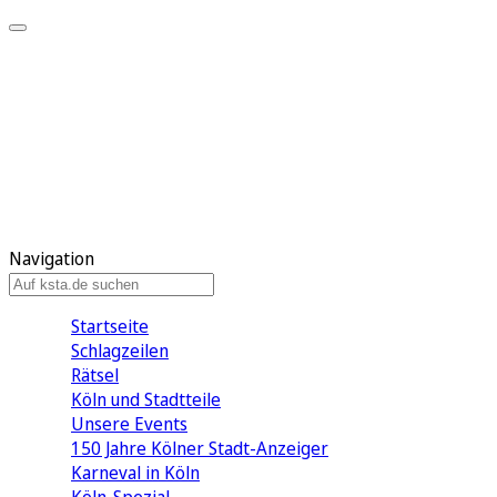
Mein KStA
Meine Artikel
Meine Region
Meine Newsletter
Mein KStA PLUS
Mein E-Paper
Navigation
Startseite
Schlagzeilen
Rätsel
Köln und Stadtteile
Unsere Events
150 Jahre Kölner Stadt-Anzeiger
Karneval in Köln