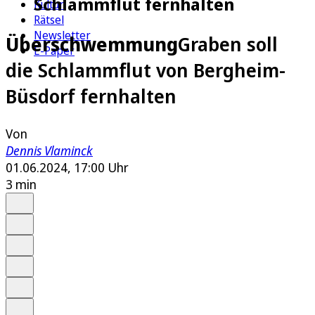
Schlammflut fernhalten
Kultur
Rätsel
Newsletter
Überschwemmung
Graben soll
E-Paper
die Schlammflut von Bergheim-
Büsdorf fernhalten
Von
Dennis Vlaminck
01.06.2024, 17:00 Uhr
3 min
Auf Google bevorzugen
Anhören
Schrift
Merken
Drucken
Teilen