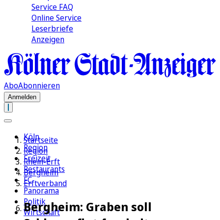
Service FAQ
Online Service
Leserbriefe
Anzeigen
Abo
Abonnieren
Anmelden
Köln
Startseite
Region
Region
Freizeit
Rhein-Erft
Restaurants
Bergheim
FC
Erftverband
Panorama
Politik
Bergheim: Graben soll
Wirtschaft