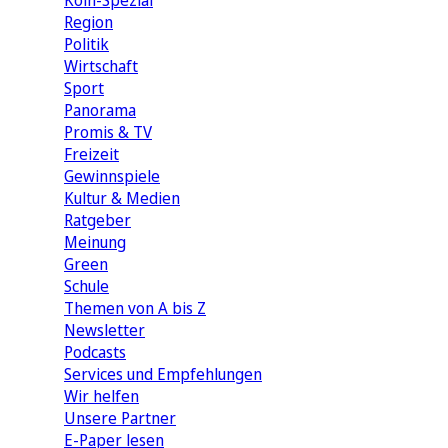
Köln-Spezial
Region
Politik
Wirtschaft
Sport
Panorama
Promis & TV
Freizeit
Gewinnspiele
Kultur & Medien
Ratgeber
Meinung
Green
Schule
Themen von A bis Z
Newsletter
Podcasts
Services und Empfehlungen
Wir helfen
Unsere Partner
E-Paper lesen