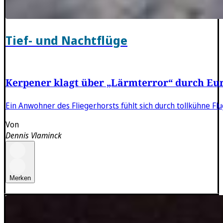
Tief- und Nachtflüge
Kerpener klagt über „Lärmterror“ durch Eur
Ein Anwohner des Fliegerhorsts fühlt sich durch tollkühne F
Von
Dennis Vlaminck
Merken