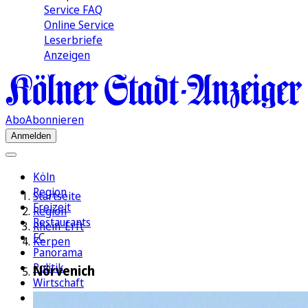
Service FAQ
Online Service
Leserbriefe
Anzeigen
Abo
Abonnieren
Anmelden
Köln
Region
Startseite
Freizeit
Region
Restaurants
Rhein-Erft
FC
Kerpen
Panorama
Politik
Nörvenich
Wirtschaft
Kultur