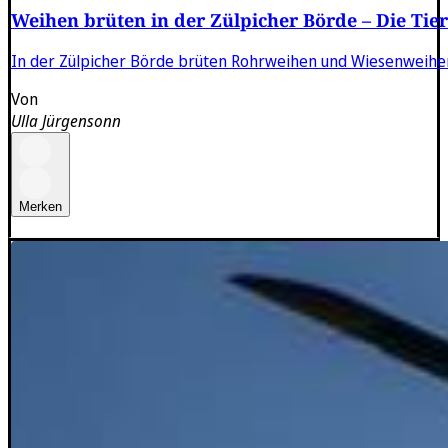
Weihen brüten in der Zülpicher Börde – Die Tie
In der Zülpicher Börde brüten Rohrweihen und Wiesenweihen
Von
Ulla Jürgensonn
Merken