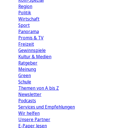
Köln-Spezial
Region
Politik
Wirtschaft
Sport
Panorama
Promis & TV
Freizeit
Gewinnspiele
Kultur & Medien
Ratgeber
Meinung
Green
Schule
Themen von A bis Z
Newsletter
Podcasts
Services und Empfehlungen
Wir helfen
Unsere Partner
E-Paper lesen