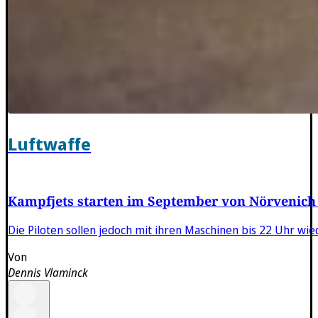
Luftwaffe
Kampfjets starten im September von Nörvenich
Die Piloten sollen jedoch mit ihren Maschinen bis 22 Uhr wie
Von
Dennis Vlaminck