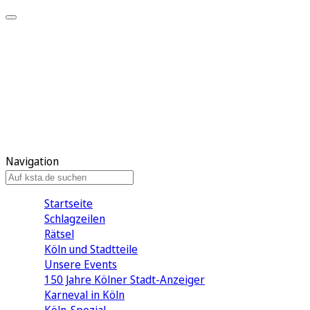
Mein KStA
Meine Artikel
Meine Region
Meine Newsletter
Mein KStA PLUS
Mein E-Paper
Navigation
Startseite
Schlagzeilen
Rätsel
Köln und Stadtteile
Unsere Events
150 Jahre Kölner Stadt-Anzeiger
Karneval in Köln