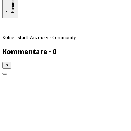
Kommentare
Kölner Stadt-Anzeiger · Community
Kommentare · 0
Mein KStA
Meine Artikel
Meine Region
Meine Newsletter
Mein KStA PLUS
Mein E-Paper