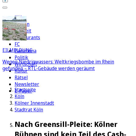
Köln
Region
Freizeit
Restaurants
FC
EILMELDUNG
Panorama
Politik
Wegen Niedrigwassers: Weltkriegsbombe im Rhein
Wirtschaft
gefunden – RTL-Gebäude werden geräumt
Kultur
Rätsel
Newsletter
Startseite
E-Paper
Köln
Kölner Innenstadt
Stadtrat Köln
Nach Greensill-Pleite: Kölner
Bühnen sind kein Teil des Cash-