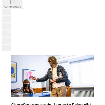
Kommentare
Auf Google bevorzugen
Anhören
Schrift
Merken
Drucken
Teilen
Oberbürgermeisterin Henriette Reker gibt