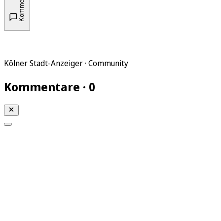
Kommentare
Kölner Stadt-Anzeiger · Community
Kommentare · 0
Mein KStA
Meine Artikel
Meine Region
Meine Newsletter
Mein KStA PLUS
Mein E-Paper