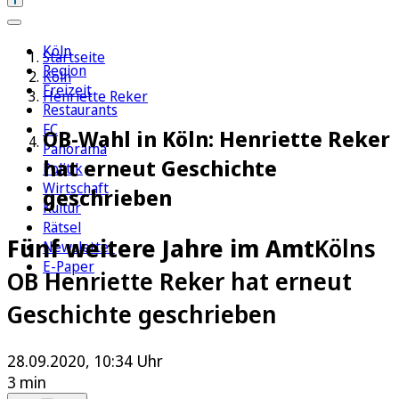
Köln
Startseite
Region
Köln
Freizeit
Henriette Reker
Restaurants
FC
OB-Wahl in Köln: Henriette Reker
Panorama
hat erneut Geschichte
Politik
Wirtschaft
geschrieben
Kultur
Rätsel
Fünf weitere Jahre im Amt
Kölns
Newsletter
E-Paper
OB Henriette Reker hat erneut
Geschichte geschrieben
28.09.2020, 10:34 Uhr
3 min