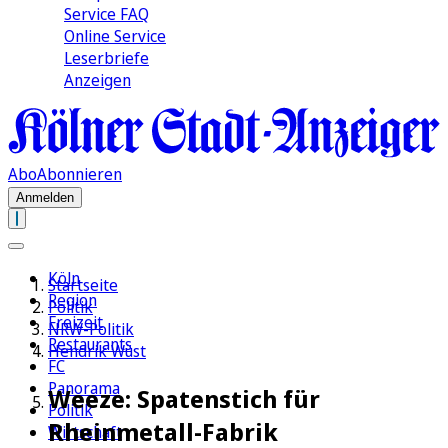
Service FAQ
Online Service
Leserbriefe
Anzeigen
Abo
Abonnieren
Anmelden
Köln
Startseite
Region
Politik
Freizeit
NRW-Politik
Restaurants
Hendrik Wüst
FC
Panorama
Weeze: Spatenstich für
Politik
Rheinmetall-Fabrik
Wirtschaft