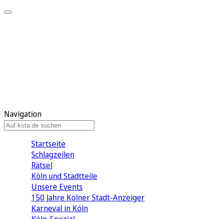
Mein KStA
Meine Artikel
Meine Region
Meine Newsletter
Mein KStA PLUS
Mein E-Paper
Navigation
Startseite
Schlagzeilen
Rätsel
Köln und Stadtteile
Unsere Events
150 Jahre Kölner Stadt-Anzeiger
Karneval in Köln