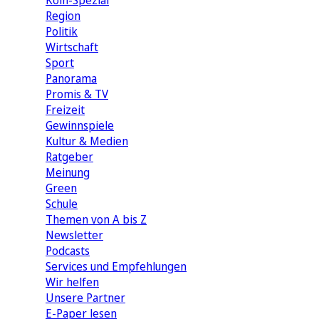
Köln-Spezial
Region
Politik
Wirtschaft
Sport
Panorama
Promis & TV
Freizeit
Gewinnspiele
Kultur & Medien
Ratgeber
Meinung
Green
Schule
Themen von A bis Z
Newsletter
Podcasts
Services und Empfehlungen
Wir helfen
Unsere Partner
E-Paper lesen