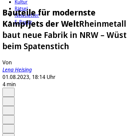
Kultur
Rätsel
Bauteile für modernste
Newsletter
Kampfjets der Welt
Rheinmetall
E-Paper
baut neue Fabrik in NRW – Wüst
beim Spatenstich
Von
Lena Heising
01.08.2023, 18:14 Uhr
4 min
Auf Google bevorzugen
Anhören
Schrift
Merken
Drucken
Teilen