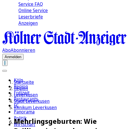
Service FAQ
Online Service
Leserbriefe
Anzeigen
Abo
Abonnieren
Anmelden
Köln
Startseite
Region
Region
Freizeit
Leverkusen
Restaurants
Stadt Leverkusen
FC
Klinikum Leverkusen
Panorama
Politik
Mehrlingsgeburten: Wie
Wirtschaft