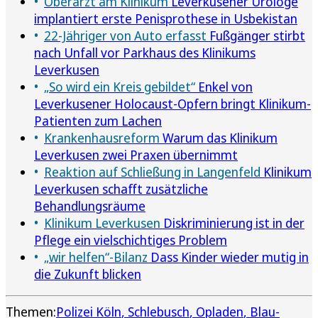
Oberarzt am Klinikum
Leverkusener Urologe
implantiert erste Penisprothese in Usbekistan
22-Jähriger von Auto erfasst
Fußgänger stirbt
nach Unfall vor Parkhaus des Klinikums
Leverkusen
„So wird ein Kreis gebildet“
Enkel von
Leverkusener Holocaust-Opfern bringt Klinikum-
Patienten zum Lachen
Krankenhausreform
Warum das Klinikum
Leverkusen zwei Praxen übernimmt
Reaktion auf Schließung in Langenfeld
Klinikum
Leverkusen schafft zusätzliche
Behandlungsräume
Klinikum Leverkusen
Diskriminierung ist in der
Pflege ein vielschichtiges Problem
„wir helfen“-Bilanz
Dass Kinder wieder mutig in
die Zukunft blicken
Themen:
Polizei Köln
Schlebusch
Opladen
Blau-