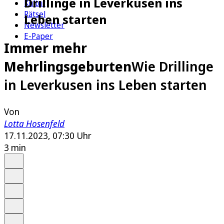
Drillinge in Leverkusen ins
Kultur
Rätsel
Leben starten
Newsletter
E-Paper
Immer mehr
Mehrlingsgeburten
Wie Drillinge
in Leverkusen ins Leben starten
Von
Lotta Hosenfeld
17.11.2023, 07:30 Uhr
3 min
Auf Google bevorzugen
Anhören
Schrift
Merken
Drucken