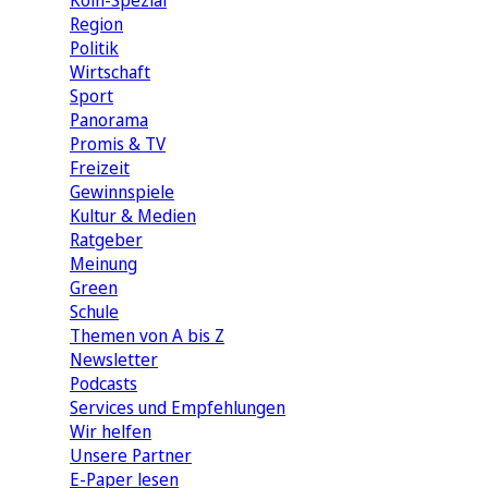
Köln-Spezial
Region
Politik
Wirtschaft
Sport
Panorama
Promis & TV
Freizeit
Gewinnspiele
Kultur & Medien
Ratgeber
Meinung
Green
Schule
Themen von A bis Z
Newsletter
Podcasts
Services und Empfehlungen
Wir helfen
Unsere Partner
E-Paper lesen