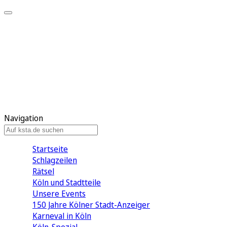
Mein KStA
Meine Artikel
Meine Region
Meine Newsletter
Mein KStA PLUS
Mein E-Paper
Navigation
Startseite
Schlagzeilen
Rätsel
Köln und Stadtteile
Unsere Events
150 Jahre Kölner Stadt-Anzeiger
Karneval in Köln