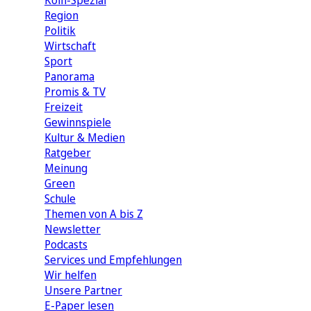
Köln-Spezial
Region
Politik
Wirtschaft
Sport
Panorama
Promis & TV
Freizeit
Gewinnspiele
Kultur & Medien
Ratgeber
Meinung
Green
Schule
Themen von A bis Z
Newsletter
Podcasts
Services und Empfehlungen
Wir helfen
Unsere Partner
E-Paper lesen