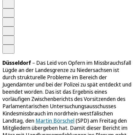
Auf Google bevorzugen
Anhören
Schrift
Merken
Drucken
Teilen
Düsseldorf
– Das Leid von Opfern im Missbrauchsfall
Lügde an der Landesgrenze zu Niedersachsen ist
durch strukturelle Probleme im Bereich der
Jugendämter und bei der Polizei zu spät entdeckt und
beendet worden. Das ist das Ergebnis eines
vorläufigen Zwischenberichts des Vorsitzenden des
Parlamentarischen Untersuchungsausschusses
Kindesmissbrauch im nordrhein-westfälischen
Landtag, den
Martin Börschel
(SPD) am Freitag den
Mitgliedern übergeben hat. Damit dieser Bericht im
März mit Handlungsempfehlungen ins Plenum geht,