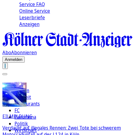
Service FAQ
Online Service
Leserbriefe
Anzeigen
Abo
Abonnieren
Anmelden
Köln
Region
Freizeit
Restaurants
FC
EILMELDUNG
Panorama
Politik
Verdacht auf illegales Rennen: Zwei Tote bei schwerem
Wirtschaft
Motorradunfall auf der L124 in Köln