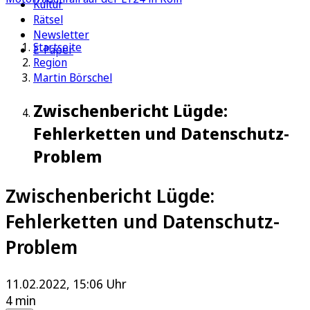
Kultur
Rätsel
Newsletter
Startseite
E-Paper
Region
Martin Börschel
Zwischenbericht Lügde:
Fehlerketten und Datenschutz-
Problem
Zwischenbericht Lügde:
Fehlerketten und Datenschutz-
Problem
11.02.2022, 15:06 Uhr
4 min