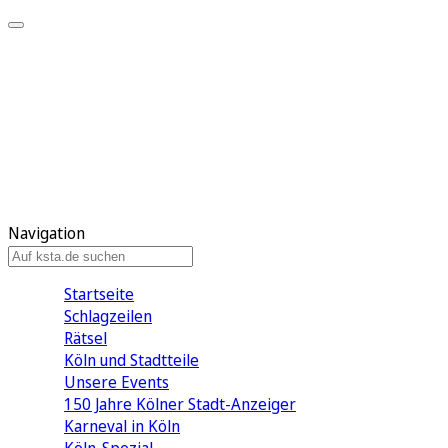
Mein KStA
Meine Artikel
Meine Region
Meine Newsletter
Mein KStA PLUS
Mein E-Paper
Navigation
Startseite
Schlagzeilen
Rätsel
Köln und Stadtteile
Unsere Events
150 Jahre Kölner Stadt-Anzeiger
Karneval in Köln