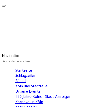
Mein KStA
Meine Artikel
Meine Region
Meine Newsletter
Mein KStA PLUS
Mein E-Paper
Navigation
Startseite
Schlagzeilen
Rätsel
Köln und Stadtteile
Unsere Events
150 Jahre Kölner Stadt-Anzeiger
Karneval in Köln