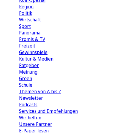
Köln-Spezial
Region
Politik
Wirtschaft
Sport
Panorama
Promis & TV
Freizeit
Gewinnspiele
Kultur & Medien
Ratgeber
Meinung
Green
Schule
Themen von A bis Z
Newsletter
Podcasts
Services und Empfehlungen
Wir helfen
Unsere Partner
E-Paper lesen