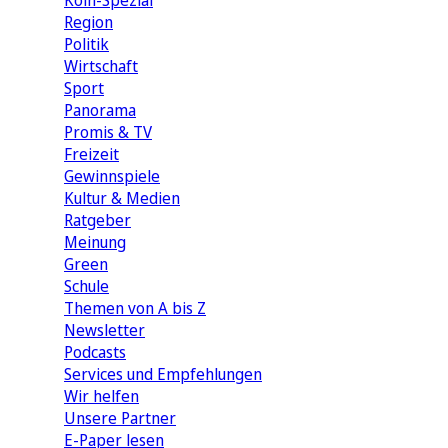
Köln-Spezial
Region
Politik
Wirtschaft
Sport
Panorama
Promis & TV
Freizeit
Gewinnspiele
Kultur & Medien
Ratgeber
Meinung
Green
Schule
Themen von A bis Z
Newsletter
Podcasts
Services und Empfehlungen
Wir helfen
Unsere Partner
E-Paper lesen