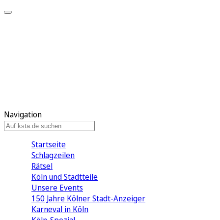
Mein KStA
Meine Artikel
Meine Region
Meine Newsletter
Mein KStA PLUS
Mein E-Paper
Navigation
Startseite
Schlagzeilen
Rätsel
Köln und Stadtteile
Unsere Events
150 Jahre Kölner Stadt-Anzeiger
Karneval in Köln