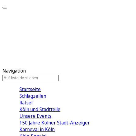
Mein KStA
Meine Artikel
Meine Region
Meine Newsletter
Mein KStA PLUS
Mein E-Paper
Navigation
Startseite
Schlagzeilen
Rätsel
Köln und Stadtteile
Unsere Events
150 Jahre Kölner Stadt-Anzeiger
Karneval in Köln