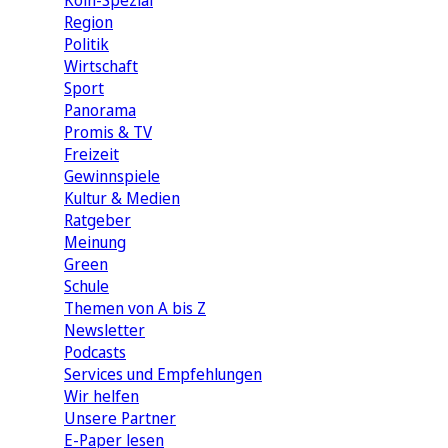
Köln-Spezial
Region
Politik
Wirtschaft
Sport
Panorama
Promis & TV
Freizeit
Gewinnspiele
Kultur & Medien
Ratgeber
Meinung
Green
Schule
Themen von A bis Z
Newsletter
Podcasts
Services und Empfehlungen
Wir helfen
Unsere Partner
E-Paper lesen