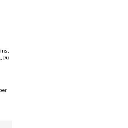
mmst
 „Du
ber