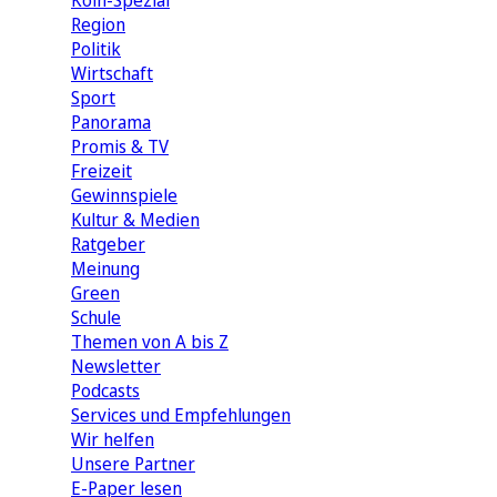
Köln-Spezial
Region
Politik
Wirtschaft
Sport
Panorama
Promis & TV
Freizeit
Gewinnspiele
Kultur & Medien
Ratgeber
Meinung
Green
Schule
Themen von A bis Z
Newsletter
Podcasts
Services und Empfehlungen
Wir helfen
Unsere Partner
E-Paper lesen