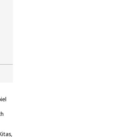
iel
ch
Kitas,