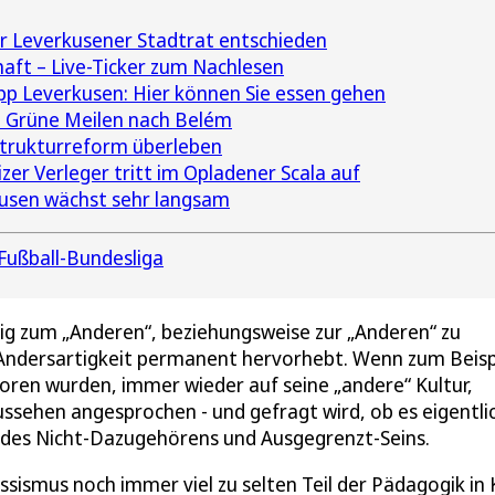
r Leverkusener Stadtrat entschieden
haft – Live-Ticker zum Nachlesen
pp Leverkusen: Hier können Sie essen gehen
0 Grüne Meilen nach Belém
 Strukturreform überleben
er Verleger tritt im Opladener Scala auf
usen wächst sehr langsam
Fußball-Bundesliga
g zum „Anderen“, beziehungsweise zur „Anderen“ zu
Andersartigkeit permanent hervorhebt. Wenn zum Beisp
boren wurden, immer wieder auf seine „andere“ Kultur,
ssehen angesprochen - und gefragt wird, ob es eigentli
l des Nicht-Dazugehörens und Ausgegrenzt-Seins.
ssismus noch immer viel zu selten Teil der Pädagogik in 