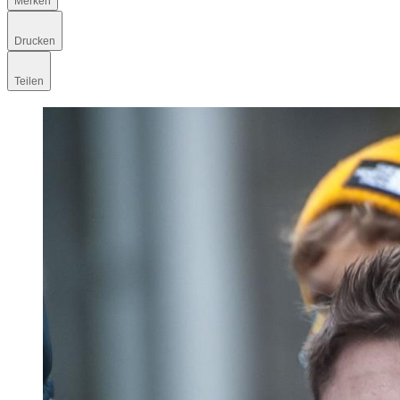
Merken
Drucken
Teilen