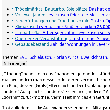
Trödelmärkte, Bauturbo, Spielplätze
Das hat de
Vor zwei Jahren
Leverkusen feiert die Meistersc
Neueröffnungen und Traditionslokale
Gastro-Ti
Klimakrise
Leverkusener Schüler schicken 26.00
Limbach-Plan
Arbeitsgericht in Leverkusen soll
Querdenker-Veranstaltung
Umstrittener Schweiz
Gebäudebestand
Zahl der Wohnungen in Leverk
Themen:
EVL
Schlebusch
Florian Wirtz
Uwe Richrath
Mehr anzeigen
„Othering“ nennt man das Phänomen, jemanden ständi
machen, indem man dessen oder deren vermeintliche 
ein Kind, dessen (Groß-)Eltern nicht in Deutschland ge
„andere“ Aussprache, „anderes“ Essen und „anderes“ Au
„dorthin“ zurückmöchte, vermittelt ihm das ein Gefüh
Trotz alledem ist die Auseinandersetzung mit Alltagsra