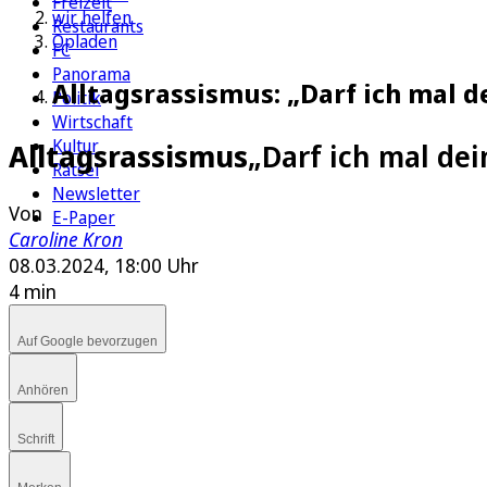
Freizeit
wir helfen
Restaurants
Opladen
FC
Panorama
Alltagsrassismus: „Darf ich mal 
Politik
Wirtschaft
Kultur
Alltagsrassismus
„Darf ich mal de
Rätsel
Newsletter
Von
E-Paper
Caroline Kron
08.03.2024, 18:00 Uhr
4 min
Auf Google bevorzugen
Anhören
Schrift