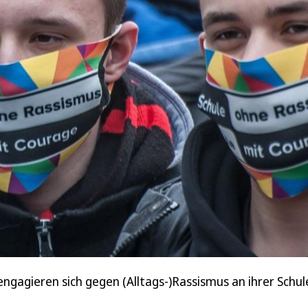
­ga­gie­ren sich gegen (Alltags-)Ras­sis­mus an ihrer Schul