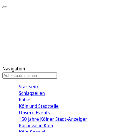
Mein KStA
Meine Artikel
Meine Region
Meine Newsletter
Mein KStA PLUS
Mein E-Paper
Navigation
Startseite
Schlagzeilen
Rätsel
Köln und Stadtteile
Unsere Events
150 Jahre Kölner Stadt-Anzeiger
Karneval in Köln