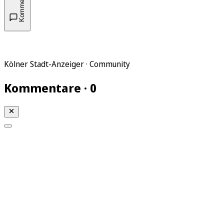
Kommentare
Kölner Stadt-Anzeiger · Community
Kommentare · 0
Mein KStA
Meine Artikel
Meine Region
Meine Newsletter
Mein KStA PLUS
Mein E-Paper