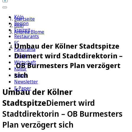
Köln
Startseite
Region
Köln
Freizeit
Andrea Blome
Restaurants
FC
Umbau der Kölner Stadtspitze
Panorama
Diemert wird Stadtdirektorin –
Politik
Wirtschaft
OB Burmesters Plan verzögert
Kultur
sich
Rätsel
Newsletter
E-Paper
Umbau der Kölner
Stadtspitze
Diemert wird
Stadtdirektorin – OB Burmesters
Plan verzögert sich