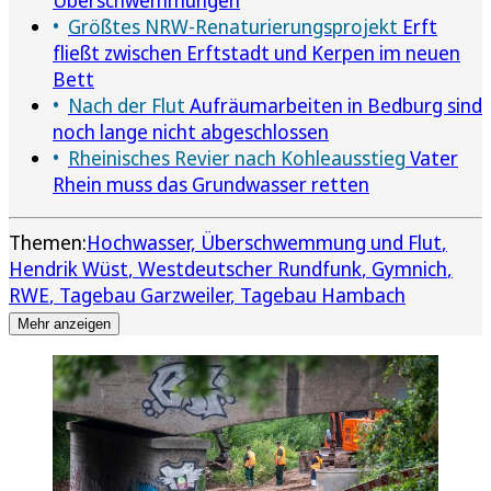
Größtes NRW-Renaturierungsprojekt
Erft
fließt zwischen Erftstadt und Kerpen im neuen
Bett
Nach der Flut
Aufräumarbeiten in Bedburg sind
noch lange nicht abgeschlossen
Rheinisches Revier nach Kohleausstieg
Vater
Rhein muss das Grundwasser retten
Themen:
Hochwasser, Überschwemmung und Flut
Hendrik Wüst
Westdeutscher Rundfunk
Gymnich
RWE
Tagebau Garzweiler
Tagebau Hambach
Mehr anzeigen