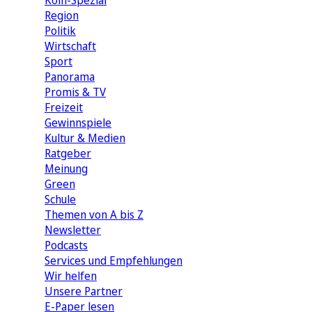
Köln-Spezial
Region
Politik
Wirtschaft
Sport
Panorama
Promis & TV
Freizeit
Gewinnspiele
Kultur & Medien
Ratgeber
Meinung
Green
Schule
Themen von A bis Z
Newsletter
Podcasts
Services und Empfehlungen
Wir helfen
Unsere Partner
E-Paper lesen