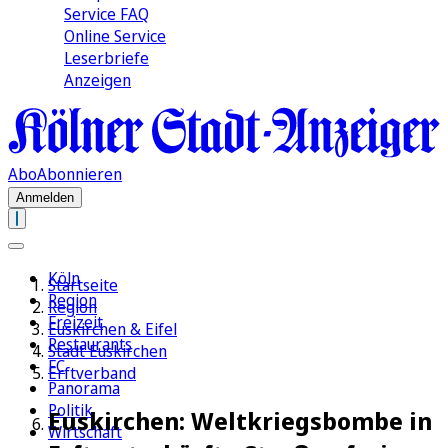
Service FAQ
Online Service
Leserbriefe
Anzeigen
Abo
Abonnieren
Anmelden
Köln
Startseite
Region
Region
Freizeit
Euskirchen & Eifel
Restaurants
Stadt Euskirchen
FC
Erftverband
Panorama
Politik
Euskirchen: Weltkriegsbombe in
Wirtschaft