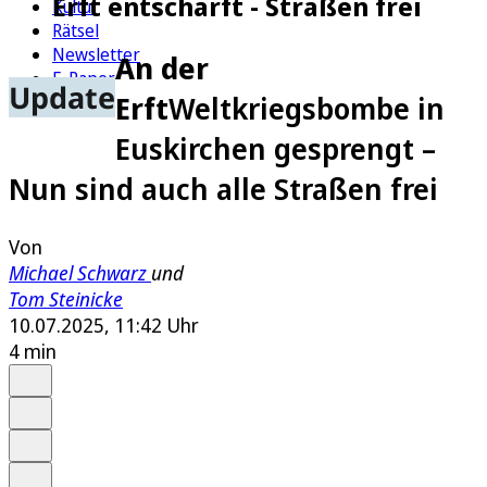
Erft entschärft - Straßen frei
Kultur
Rätsel
Newsletter
An der
E-Paper
Update
Erft
Weltkriegsbombe in
Euskirchen gesprengt –
Nun sind auch alle Straßen frei
Von
Michael Schwarz
und
Tom Steinicke
10.07.2025, 11:42 Uhr
4 min
Auf Google bevorzugen
Anhören
Schrift
Merken