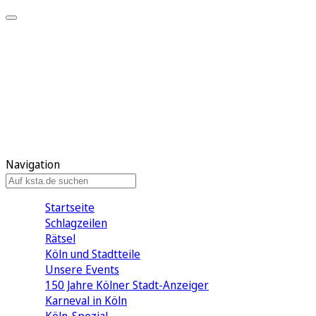
Mein KStA
Meine Artikel
Meine Region
Meine Newsletter
Mein KStA PLUS
Mein E-Paper
Navigation
Startseite
Schlagzeilen
Rätsel
Köln und Stadtteile
Unsere Events
150 Jahre Kölner Stadt-Anzeiger
Karneval in Köln