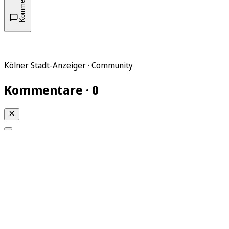
Kommentare
Kölner Stadt-Anzeiger · Community
Kommentare · 0
Mein KStA
Meine Artikel
Meine Region
Meine Newsletter
Mein KStA PLUS
Mein E-Paper