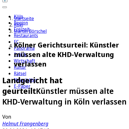
Köln
Startseite
Region
Köln
Freizeit
Martin Börschel
Restaurants
FC
Kölner Gerichtsurteil: Künstler
Panorama
müssen alte KHD-Verwaltung
Politik
Wirtschaft
verlassen
Kultur
Rätsel
Landgericht hat
Newsletter
E-Paper
geurteilt
Künstler müssen alte
KHD-Verwaltung in Köln verlassen
Von
Helmut Frangenberg