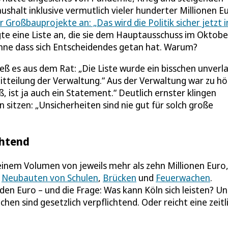
shalt inklusive vermutlich vieler hunderter Millionen E
Großbauprojekte an: „Das wird die Politik sicher jetzt i
gte eine Liste an, die sie dem Hauptausschuss im Oktobe
ohne dass sich Entscheidendes getan hat. Warum?
ieß es aus dem Rat: „Die Liste wurde ein bisschen unverl
Mitteilung der Verwaltung.“ Aus der Verwaltung war zu hö
, ist ja auch ein Statement.“ Deutlich ernster klingen
 sitzen: „Unsicherheiten sind nie gut für solch große
chtend
inem Volumen von jeweils mehr als zehn Millionen Euro
r
Neubauten von Schulen
,
Brücken
und
Feuerwachen
.
den Euro – und die Frage: Was kann Köln sich leisten? Un
en sind gesetzlich verpflichtend. Oder reicht eine zeitl