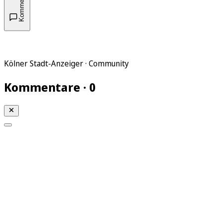
Kommentare
Kölner Stadt-Anzeiger · Community
Kommentare · 0
Mein KStA
Meine Artikel
Meine Region
Meine Newsletter
Mein KStA PLUS
Mein E-Paper