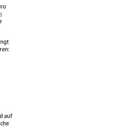
uro
n
r
angt
ren:
,
d auf
iche