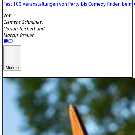
Fast 100 Veranstaltungen von Party bis Comedy finden beim C
Von
Clemens Schminke
,
Florian Teichert
und
Marcus Breuer
Merken