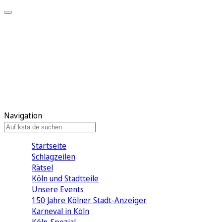
Mein KStA
Meine Artikel
Meine Region
Meine Newsletter
Mein KStA PLUS
Mein E-Paper
Navigation
Startseite
Schlagzeilen
Rätsel
Köln und Stadtteile
Unsere Events
150 Jahre Kölner Stadt-Anzeiger
Karneval in Köln