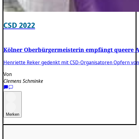
CSD 2022
Kölner Oberbürgermeisterin empfängt queere A
Henriette Reker gedenkt mit CSD-Organisatoren Opfern von
Von
Clemens Schminke
Merken