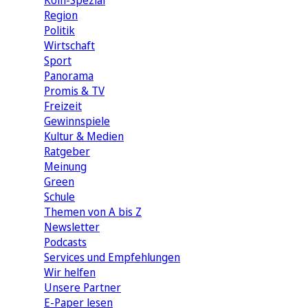
Köln-Spezial
Region
Politik
Wirtschaft
Sport
Panorama
Promis & TV
Freizeit
Gewinnspiele
Kultur & Medien
Ratgeber
Meinung
Green
Schule
Themen von A bis Z
Newsletter
Podcasts
Services und Empfehlungen
Wir helfen
Unsere Partner
E-Paper lesen