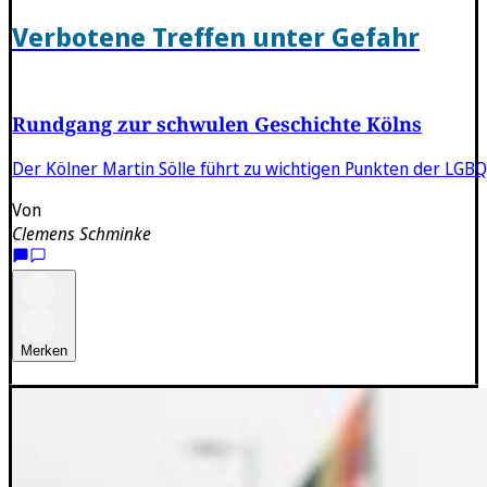
Verbotene Treffen unter Gefahr
Rundgang zur schwulen Geschichte Kölns
Der Kölner Martin Sölle führt zu wichtigen Punkten der LG
Von
Clemens Schminke
Merken