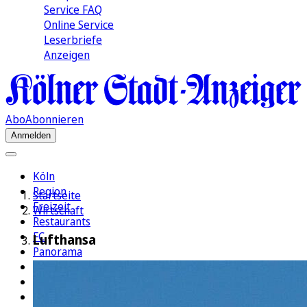
Service FAQ
Online Service
Leserbriefe
Anzeigen
Abo
Abonnieren
Anmelden
Köln
Region
Startseite
Freizeit
Wirtschaft
Restaurants
FC
Lufthansa
Panorama
Politik
Wirtschaft
Kultur