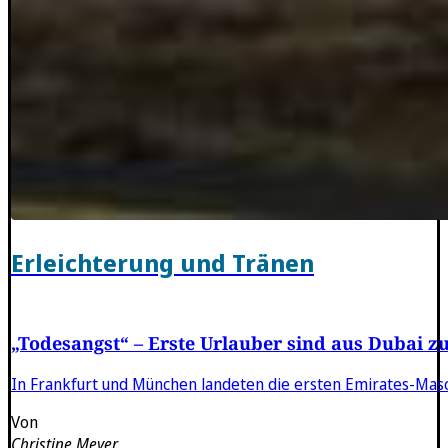
Erleichterung und Tränen
„Todesangst“ – Erste Urlauber sind aus Dubai z
In Frankfurt und München landeten die ersten Emirates-Mas
Von
Christine Meyer