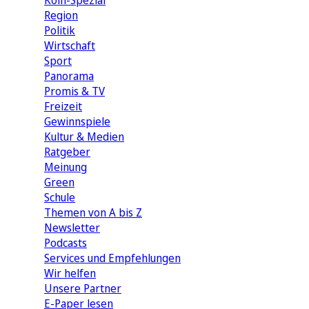
Köln-Spezial
Region
Politik
Wirtschaft
Sport
Panorama
Promis & TV
Freizeit
Gewinnspiele
Kultur & Medien
Ratgeber
Meinung
Green
Schule
Themen von A bis Z
Newsletter
Podcasts
Services und Empfehlungen
Wir helfen
Unsere Partner
E-Paper lesen