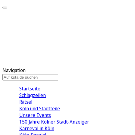
Mein KStA
Meine Artikel
Meine Region
Meine Newsletter
Mein KStA PLUS
Mein E-Paper
Navigation
Startseite
Schlagzeilen
Rätsel
Köln und Stadtteile
Unsere Events
150 Jahre Kölner Stadt-Anzeiger
Karneval in Köln