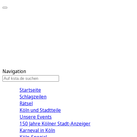
Mein KStA
Meine Artikel
Meine Region
Meine Newsletter
Mein KStA PLUS
Mein E-Paper
Navigation
Startseite
Schlagzeilen
Rätsel
Köln und Stadtteile
Unsere Events
150 Jahre Kölner Stadt-Anzeiger
Karneval in Köln