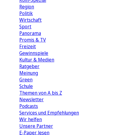
Köln-Spezial
Region
Politik
Wirtschaft
Sport
Panorama
Promis & TV
Freizeit
Gewinnspiele
Kultur & Medien
Ratgeber
Meinung
Green
Schule
Themen von A bis Z
Newsletter
Podcasts
Services und Empfehlungen
Wir helfen
Unsere Partner
E-Paper lesen