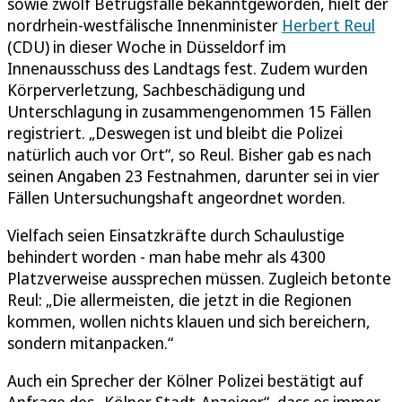
sowie zwölf Betrugsfälle bekanntgeworden, hielt der
nordrhein-westfälische Innenminister
Herbert Reul
(CDU) in dieser Woche in Düsseldorf im
Innenausschuss des Landtags fest. Zudem wurden
Körperverletzung, Sachbeschädigung und
Unterschlagung in zusammengenommen 15 Fällen
registriert. „Deswegen ist und bleibt die Polizei
natürlich auch vor Ort“, so Reul. Bisher gab es nach
seinen Angaben 23 Festnahmen, darunter sei in vier
Fällen Untersuchungshaft angeordnet worden.
Vielfach seien Einsatzkräfte durch Schaulustige
behindert worden - man habe mehr als 4300
Platzverweise aussprechen müssen. Zugleich betonte
Reul: „Die allermeisten, die jetzt in die Regionen
kommen, wollen nichts klauen und sich bereichern,
sondern mitanpacken.“
Auch ein Sprecher der Kölner Polizei bestätigt auf
Anfrage des „Kölner Stadt-Anzeiger“, dass es immer