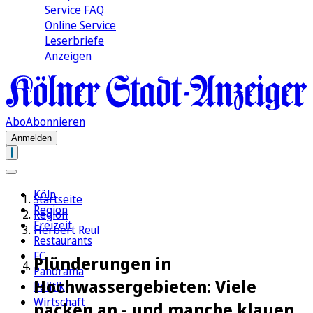
Service FAQ
Online Service
Leserbriefe
Anzeigen
Abo
Abonnieren
Anmelden
Köln
Startseite
Region
Region
Freizeit
Herbert Reul
Restaurants
FC
Plünderungen in
Panorama
Hochwassergebieten: Viele
Politik
Wirtschaft
packen an - und manche klauen