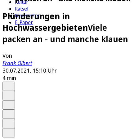
Kultur
Rätsel
Plünderungen in
Newsletter
E-Paper
Hochwassergebieten
Viele
packen an - und manche klauen
Von
Frank Olbert
30.07.2021, 15:10 Uhr
4 min
Auf Google bevorzugen
Anhören
Schrift
Merken
Drucken
Teilen