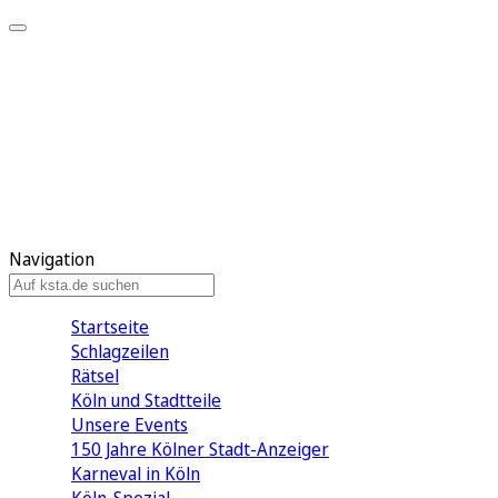
Mein KStA
Meine Artikel
Meine Region
Meine Newsletter
Mein KStA PLUS
Mein E-Paper
Navigation
Startseite
Schlagzeilen
Rätsel
Köln und Stadtteile
Unsere Events
150 Jahre Kölner Stadt-Anzeiger
Karneval in Köln