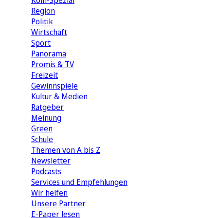
Köln-Spezial
Region
Politik
Wirtschaft
Sport
Panorama
Promis & TV
Freizeit
Gewinnspiele
Kultur & Medien
Ratgeber
Meinung
Green
Schule
Themen von A bis Z
Newsletter
Podcasts
Services und Empfehlungen
Wir helfen
Unsere Partner
E-Paper lesen