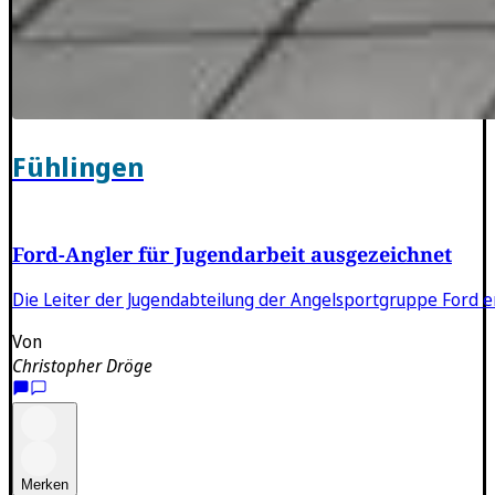
Fühlingen
Ford-Angler für Jugendarbeit ausgezeichnet
Die Leiter der Jugendabteilung der Angelsportgruppe Ford er
Von
Christopher Dröge
Merken