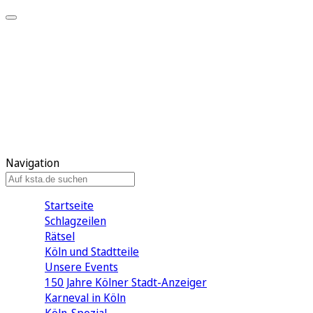
Mein KStA
Meine Artikel
Meine Region
Meine Newsletter
Mein KStA PLUS
Mein E-Paper
Navigation
Startseite
Schlagzeilen
Rätsel
Köln und Stadtteile
Unsere Events
150 Jahre Kölner Stadt-Anzeiger
Karneval in Köln