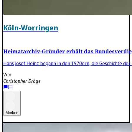
Köln-Worringen
Heimatarchiv-Gründer erhält das Bundesverdie
Hans Josef Heinz begann in den 1970ern, die Geschichte des 
Von
Christopher Dröge
Merken