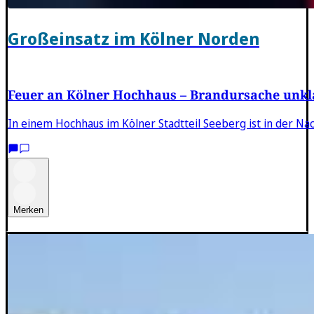
Großeinsatz im Kölner Norden
Feuer an Kölner Hochhaus – Brandursache unkl
In einem Hochhaus im Kölner Stadtteil Seeberg ist in der Na
Merken