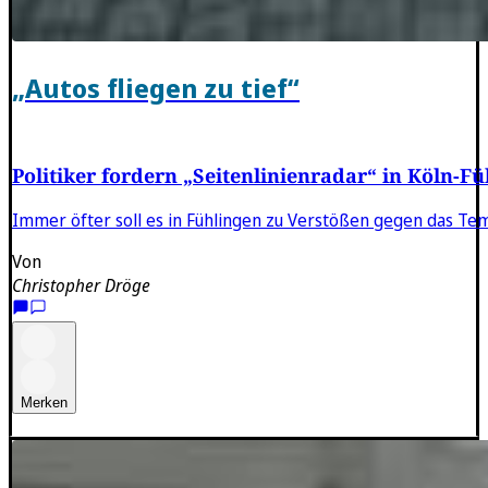
„Autos fliegen zu tief“
Politiker fordern „Seitenlinienradar“ in Köln-F
Immer öfter soll es in Fühlingen zu Verstößen gegen das T
Von
Christopher Dröge
Merken