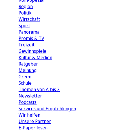
Köln-Spezial
Region
Politik
Wirtschaft
Sport
Panorama
Promis & TV
Freizeit
Gewinnspiele
Kultur & Medien
Ratgeber
Meinung
Green
Schule
Themen von A bis Z
Newsletter
Podcasts
Services und Empfehlungen
Wir helfen
Unsere Partner
E-Paper lesen