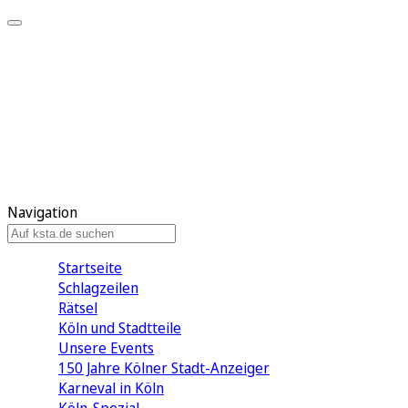
Mein KStA
Meine Artikel
Meine Region
Meine Newsletter
Mein KStA PLUS
Mein E-Paper
Navigation
Startseite
Schlagzeilen
Rätsel
Köln und Stadtteile
Unsere Events
150 Jahre Kölner Stadt-Anzeiger
Karneval in Köln