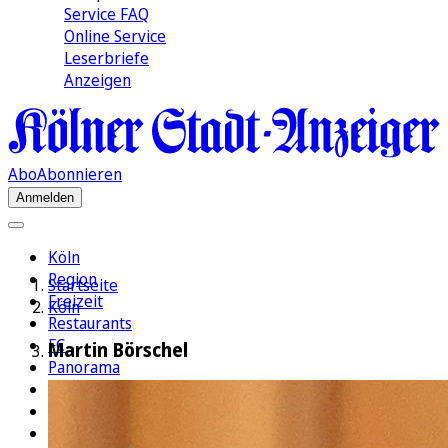
Service FAQ
Online Service
Leserbriefe
Anzeigen
Abo
Abonnieren
Anmelden
Köln
Region
Startseite
Freizeit
Köln
Restaurants
FC
Martin Börschel
Panorama
Politik
Wirtschaft
Kultur