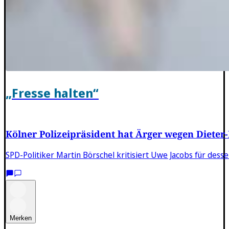
„Fresse halten“
Kölner Polizeipräsident hat Ärger wegen Dieter
SPD-Politiker Martin Börschel kritisiert Uwe Jacobs für desse
Merken