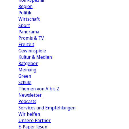
Köln-Spezial
Region
Politik
Wirtschaft
Sport
Panorama
Promis & TV
Freizeit
Gewinnspiele
Kultur & Medien
Ratgeber
Meinung
Green
Schule
Themen von A bis Z
Newsletter
Podcasts
Services und Empfehlungen
Wir helfen
Unsere Partner
E-Paper lesen