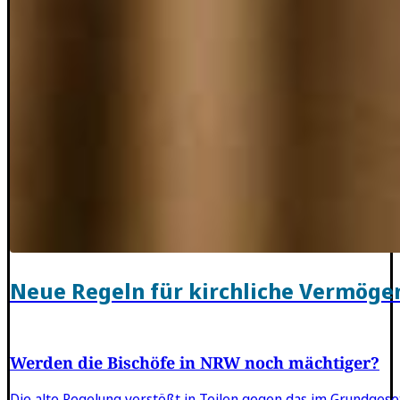
Neue Regeln für kirchliche Vermög
Werden die Bischöfe in NRW noch mächtiger?
Die alte Regelung verstößt in Teilen gegen das im Grundgese