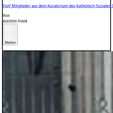
Fünf Mitglieder aus dem Kuratorium des Katholisch-Sozialen In
Von
Joachim Frank
Merken