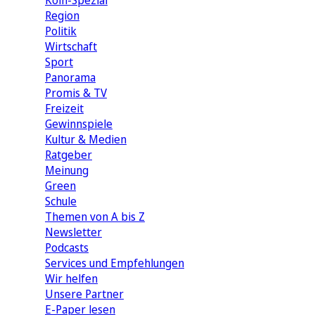
Köln-Spezial
Region
Politik
Wirtschaft
Sport
Panorama
Promis & TV
Freizeit
Gewinnspiele
Kultur & Medien
Ratgeber
Meinung
Green
Schule
Themen von A bis Z
Newsletter
Podcasts
Services und Empfehlungen
Wir helfen
Unsere Partner
E-Paper lesen