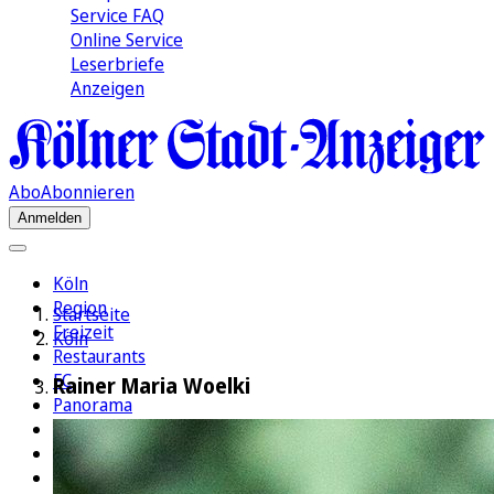
Service FAQ
Online Service
Leserbriefe
Anzeigen
Abo
Abonnieren
Anmelden
Köln
Region
Startseite
Freizeit
Köln
Restaurants
FC
Rainer Maria Woelki
Panorama
Politik
Wirtschaft
Kultur