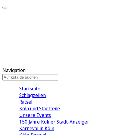
Mein KStA
Meine Artikel
Meine Region
Meine Newsletter
Mein KStA PLUS
Mein E-Paper
Navigation
Startseite
Schlagzeilen
Rätsel
Köln und Stadtteile
Unsere Events
150 Jahre Kölner Stadt-Anzeiger
Karneval in Köln