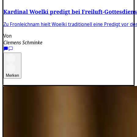
Kardinal Woelki predigt bei Freiluft-Gottesdie
Zu Fronleichnam hielt Woelki traditionell eine Predigt vor
Von
Clemens Schminke
Merken