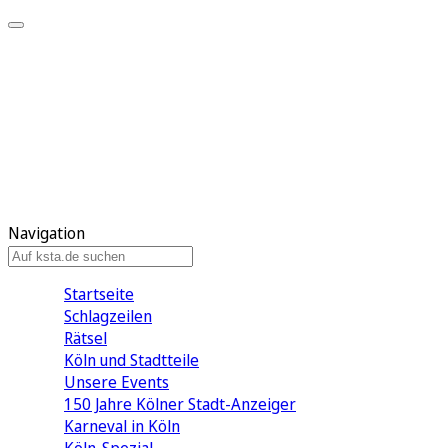
Mein KStA
Meine Artikel
Meine Region
Meine Newsletter
Mein KStA PLUS
Mein E-Paper
Navigation
Startseite
Schlagzeilen
Rätsel
Köln und Stadtteile
Unsere Events
150 Jahre Kölner Stadt-Anzeiger
Karneval in Köln