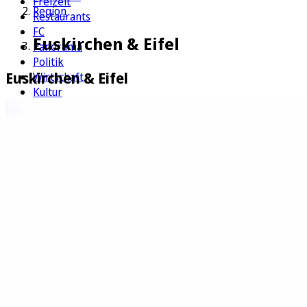
Freizeit
Region
Restaurants
FC
Euskirchen & Eifel
Panorama
Politik
Euskirchen & Eifel
Wirtschaft
Kultur
Rätsel
Newsletter
E-Paper