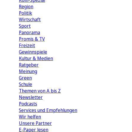
Köln-Spezial
Region
Politik
Wirtschaft
Sport
Panorama
Promis & TV
Freizeit
Gewinnspiele
Kultur & Medien
Ratgeber
Meinung
Green
Schule
Themen von A bis Z
Newsletter
Podcasts
Services und Empfehlungen
Wir helfen
Unsere Partner
E-Paper lesen