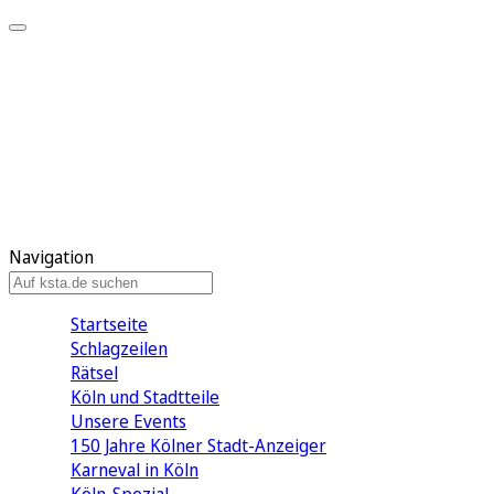
Mein KStA
Meine Artikel
Meine Region
Meine Newsletter
Mein KStA PLUS
Mein E-Paper
Navigation
Startseite
Schlagzeilen
Rätsel
Köln und Stadtteile
Unsere Events
150 Jahre Kölner Stadt-Anzeiger
Karneval in Köln