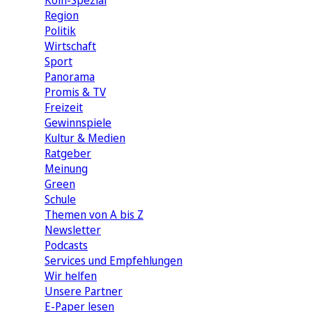
Köln-Spezial
Region
Politik
Wirtschaft
Sport
Panorama
Promis & TV
Freizeit
Gewinnspiele
Kultur & Medien
Ratgeber
Meinung
Green
Schule
Themen von A bis Z
Newsletter
Podcasts
Services und Empfehlungen
Wir helfen
Unsere Partner
E-Paper lesen