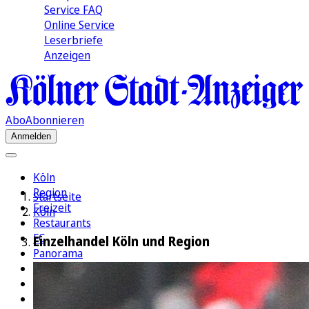
Service FAQ
Online Service
Leserbriefe
Anzeigen
Abo
Abonnieren
Anmelden
Köln
Region
Startseite
Freizeit
Köln
Restaurants
FC
Einzelhandel Köln und Region
Panorama
Politik
Wirtschaft
Kultur