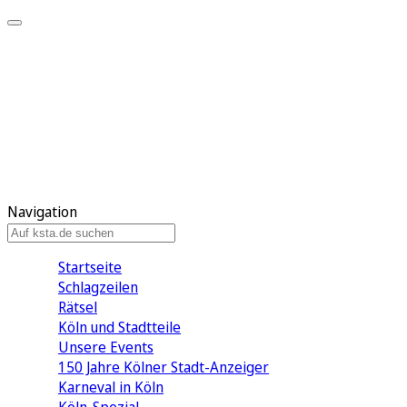
Mein KStA
Meine Artikel
Meine Region
Meine Newsletter
Mein KStA PLUS
Mein E-Paper
Navigation
Startseite
Schlagzeilen
Rätsel
Köln und Stadtteile
Unsere Events
150 Jahre Kölner Stadt-Anzeiger
Karneval in Köln