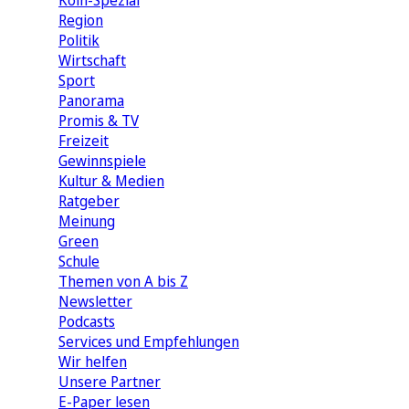
Köln-Spezial
Region
Politik
Wirtschaft
Sport
Panorama
Promis & TV
Freizeit
Gewinnspiele
Kultur & Medien
Ratgeber
Meinung
Green
Schule
Themen von A bis Z
Newsletter
Podcasts
Services und Empfehlungen
Wir helfen
Unsere Partner
E-Paper lesen