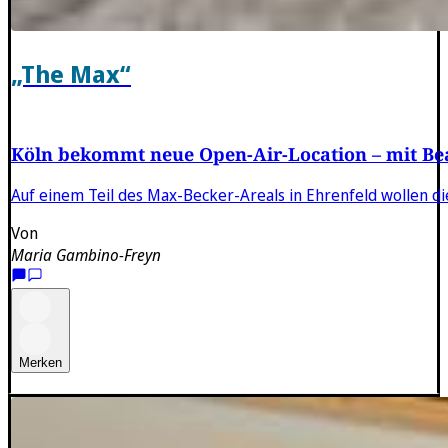
„The Max“
Köln bekommt neue Open-Air-Location – mit Bea
Auf einem Teil des Max-Becker-Areals in Ehrenfeld wollen di
Von
Maria Gambino-Freyn
Merken